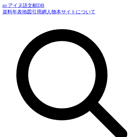
аэ
アイヌ語文献DB
資料
年表
地図
引用網
人物
本サイトについて