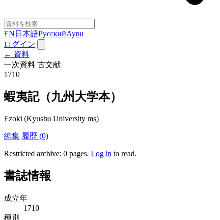
EN
日本語
Русский
Aynu
ログイン
← 資料
一次資料
古文献
1710
蝦夷記（九州大学本）
Ezoki (Kyushu University ms)
編集
履歴 (0)
Restricted archive: 0 pages
.
Log in
to read.
書誌情報
成立年
1710
種別