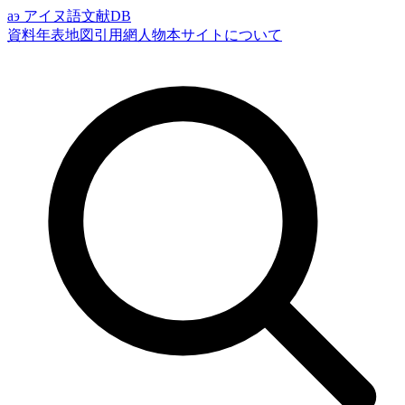
аэ
アイヌ語文献DB
資料
年表
地図
引用網
人物
本サイトについて