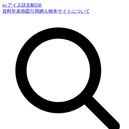
аэ
アイヌ語文献DB
資料
年表
地図
引用網
人物
本サイトについて