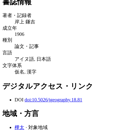
書誌情報
著者・記録者
岸上 鎌吉
成立年
1906
種別
論文・記事
言語
アイヌ語, 日本語
文字体系
仮名, 漢字
デジタルアクセス・リンク
DOI
doi:10.5026/jgeography.18.81
地域・方言
樺太
· 対象地域