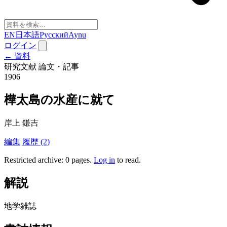
EN
日本語
Русский
Aynu
ログイン
← 資料
研究文献
論文・記事
1906
樺太島の水産に就て
岸上 鎌吉
編集
履歴 (2)
Restricted archive: 0 pages
.
Log in
to read.
解説
地学雑誌