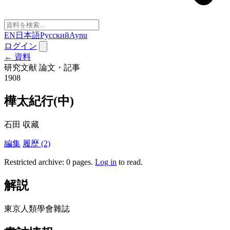
EN
日本語
Русский
Aynu
ログイン
← 資料
研究文献
論文・記事
1908
樺太紀行(中)
石田 収藏
編集
履歴 (2)
Restricted archive: 0 pages
.
Log in
to read.
解説
東京人類學會雜誌