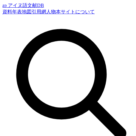
аэ
アイヌ語文献DB
資料
年表
地図
引用網
人物
本サイトについて