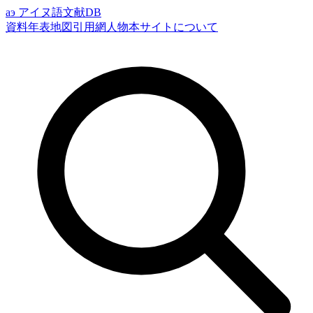
аэ
アイヌ語文献DB
資料
年表
地図
引用網
人物
本サイトについて