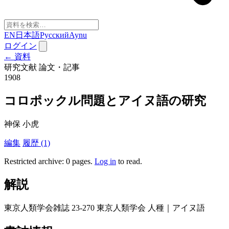
EN
日本語
Русский
Aynu
ログイン
← 資料
研究文献
論文・記事
1908
コロポックル問題とアイヌ語の研究
神保 小虎
編集
履歴 (1)
Restricted archive: 0 pages
.
Log in
to read.
解説
東京人類学会雑誌 23-270 東京人類学会 人種｜アイヌ語