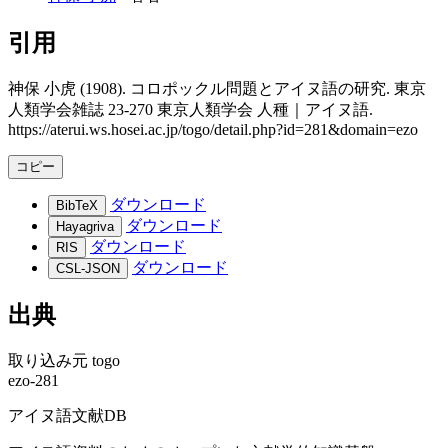
引用
神保 小虎 (1908). コロポックル問題とアイヌ語の研究. 東京
人類学会雑誌 23-270 東京人類学会 人種｜アイヌ語.
https://aterui.ws.hosei.ac.jp/togo/detail.php?id=281&domain=ezo
コピー
ダウンロード
BibTeX
ダウンロード
Hayagriva
ダウンロード
RIS
ダウンロード
CSL-JSON
出典
取り込み元
togo
ezo-281
アイヌ語文献DB