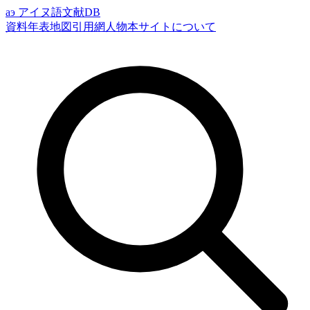
аэ
アイヌ語文献DB
資料
年表
地図
引用網
人物
本サイトについて