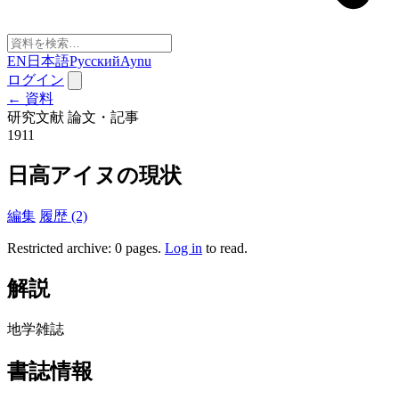
EN
日本語
Русский
Aynu
ログイン
← 資料
研究文献
論文・記事
1911
日高アイヌの現状
編集
履歴 (2)
Restricted archive: 0 pages
.
Log in
to read.
解説
地学雑誌
書誌情報