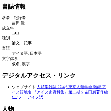
書誌情報
著者・記録者
吉田 巖
成立年
1911
種別
論文・記事
言語
アイヌ語, 日本語
文字体系
仮名, 漢字
デジタルアクセス・リンク
ウェブサイト
人類学雑誌 27-4|6 東京人類学会 雑録 ア
イヌ語地名 『アイヌ史資料集』第二期２吉田巌著作編
(二)ノ一 アイヌ語
人物