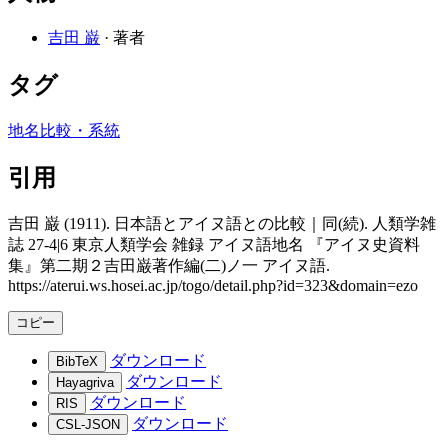
吉田 巌
· 著者
タグ
地名
比較・系統
引用
吉田 巌 (1911). 日本語とアイヌ語との比較｜同(続). 人類学雑
誌 27-4|6 東京人類学会 雑録 アイヌ語地名 『アイヌ史資料
集』第二期２吉田巌著作編(二)ノ一 アイヌ語.
https://aterui.ws.hosei.ac.jp/togo/detail.php?id=323&domain=ezo
コピー
ダウンロード
BibTeX
ダウンロード
Hayagriva
ダウンロード
RIS
ダウンロード
CSL-JSON