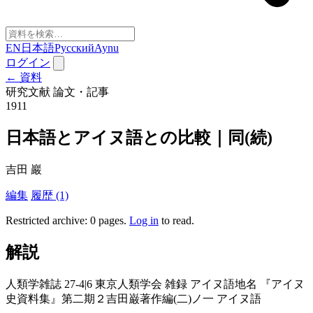
EN
日本語
Русский
Aynu
ログイン
← 資料
研究文献
論文・記事
1911
日本語とアイヌ語との比較｜同(続)
吉田 巖
編集
履歴 (1)
Restricted archive: 0 pages
.
Log in
to read.
解説
人類学雑誌 27-4|6 東京人類学会 雑録 アイヌ語地名 『アイヌ
史資料集』第二期２吉田巌著作編(二)ノ一 アイヌ語