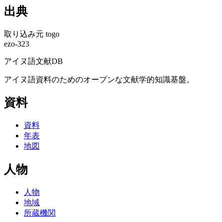
出典
取り込み元
togo
ezo-323
アイヌ語文献DB
アイヌ語資料のためのオープンな文献学的知識基盤。
資料
資料
年表
地図
人物
人物
地域
所蔵機関