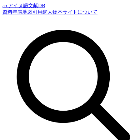
аэ
アイヌ語文献DB
資料
年表
地図
引用網
人物
本サイトについて