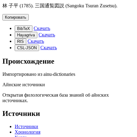
林 子平 (1785). 三国通覧図説 (Sangoku Tsuran Zusetsu).
Копировать
Скачать
BibTeX
Скачать
Hayagriva
Скачать
RIS
Скачать
CSL-JSON
Происхождение
Импортировано из
ainu-dictionaries
Айнские источники
Открытая филологическая база знаний об айнских
источниках.
Источники
Источники
Хронология