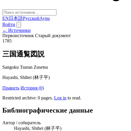
EN
日本語
Русский
Aynu
Войти
← Источники
Первоисточник
Старый документ
1785
三国通覧図説
Sangoku Tsuran Zusetsu
Hayashi, Shihei (林子平)
Править
История (0)
Restricted archive: 0 pages
.
Log in
to read.
Библиографические данные
Автор / собиратель
Hayashi, Shihei (林子平)