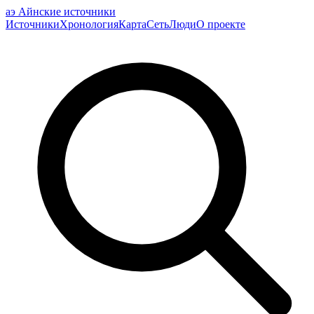
аэ
Айнские источники
Источники
Хронология
Карта
Сеть
Люди
О проекте