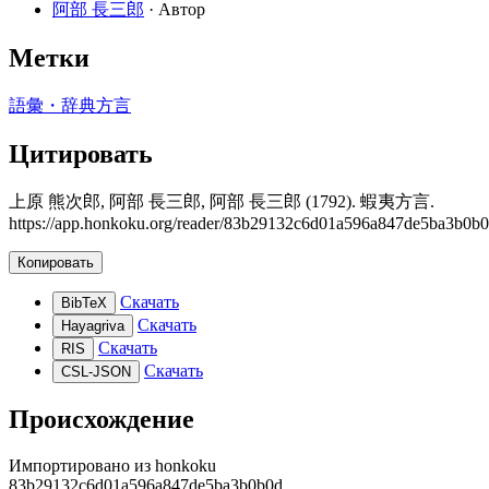
阿部 長三郎
· Автор
Метки
語彙・辞典
方言
Цитировать
上原 熊次郎, 阿部 長三郎, 阿部 長三郎 (1792). 蝦夷方言.
https://app.honkoku.org/reader/83b29132c6d01a596a847de5ba3b0b
Копировать
Скачать
BibTeX
Скачать
Hayagriva
Скачать
RIS
Скачать
CSL-JSON
Происхождение
Импортировано из
honkoku
83b29132c6d01a596a847de5ba3b0b0d