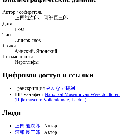
Автор / собиратель
上原熊次郎、阿部長三郎
Дата
1792
Тип
Список слов
Языки
Айнский, Японский
Письменности
Иероглифы
Цифровой доступ и ссылки
Транскрипция
みんなで翻刻
IIIF-манифест
Nationaal Museum van Wereldculturen
(Rijksmuseum Volkenkunde, Leiden)
Люди
上原 熊次郎
· Автор
阿部 長三郎
· Автор