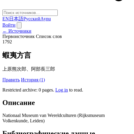
EN
日本語
Русский
Aynu
Войти
← Источники
Первоисточник
Список слов
1792
蝦夷方言
上原熊次郎、阿部長三郎
Править
История (1)
Restricted archive: 0 pages
.
Log in
to read.
Описание
Nationaal Museum van Wereldculturen (Rijksmuseum
Volkenkunde, Leiden)
Библиографические данные