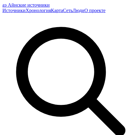
аэ
Айнские источники
Источники
Хронология
Карта
Сеть
Люди
О проекте