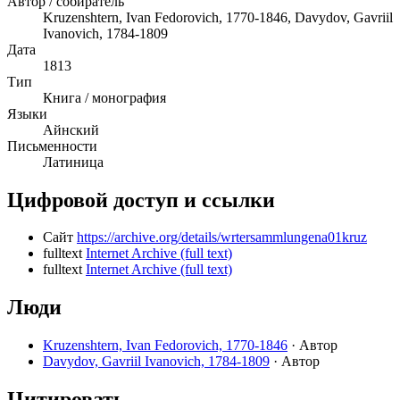
Автор / собиратель
Kruzenshtern, Ivan Fedorovich, 1770-1846, Davydov, Gavriil
Ivanovich, 1784-1809
Дата
1813
Тип
Книга / монография
Языки
Айнский
Письменности
Латиница
Цифровой доступ и ссылки
Сайт
https://archive.org/details/wrtersammlungena01kruz
fulltext
Internet Archive (full text)
fulltext
Internet Archive (full text)
Люди
Kruzenshtern, Ivan Fedorovich, 1770-1846
· Автор
Davydov, Gavriil Ivanovich, 1784-1809
· Автор
Цитировать