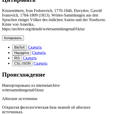
Kruzenshtern, Ivan Fedorovich, 1770-1846, Davydov, Gavriil
Ivanovich, 1784-1809 (1813). Wörter-Sammlungen aus den
Sprachen einiger Völker des östlichen Asiens und der Nordwest-
Küste von Amerika..
https://archive.org/details/wrtersammlungena01kruz
Копировать
Скачать
BibTeX
Скачать
Hayagriva
Скачать
RIS
Скачать
CSL-JSON
Происхождение
Импортировано из
internetarchive
wrtersammlungena01kruz
Айнские источники
Открытая филологическая база знаний об айнских
источниках.