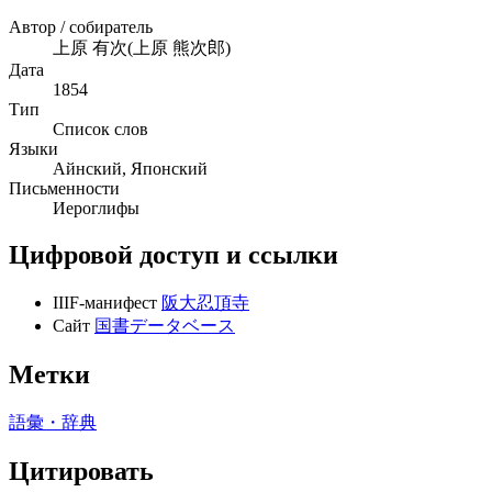
Автор / собиратель
上原 有次(上原 熊次郎)
Дата
1854
Тип
Список слов
Языки
Айнский, Японский
Письменности
Иероглифы
Цифровой доступ и ссылки
IIIF-манифест
阪大忍頂寺
Сайт
国書データベース
Метки
語彙・辞典
Цитировать