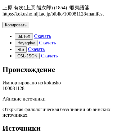
上原 有次(上原 熊次郎) (1854). 蝦夷語箋.
https://kokusho.nijl.ac.jp/biblio/100081128/manifest
Копировать
Скачать
BibTeX
Скачать
Hayagriva
Скачать
RIS
Скачать
CSL-JSON
Происхождение
Импортировано из
kokusho
100081128
Айнские источники
Открытая филологическая база знаний об айнских
источниках.
Источники