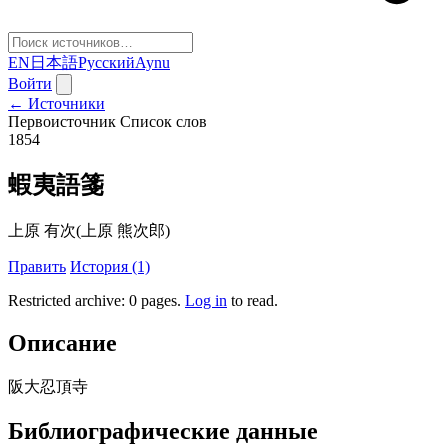
EN
日本語
Русский
Aynu
Войти
← Источники
Первоисточник
Список слов
1854
蝦夷語箋
上原 有次(上原 熊次郎)
Править
История (1)
Restricted archive: 0 pages
.
Log in
to read.
Описание
阪大忍頂寺
Библиографические данные