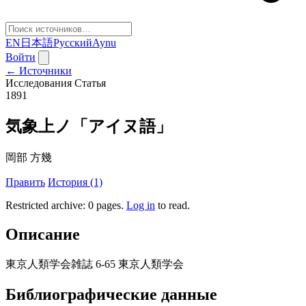
EN
日本語
Русский
Aynu
Войти
← Источники
Исследования
Статья
1891
気象上ノ「アイヌ語」
岡部 方幾
Править
История (1)
Restricted archive: 0 pages
.
Log in
to read.
Описание
東京人類学会雑誌 6-65 東京人類学会
Библиографические данные