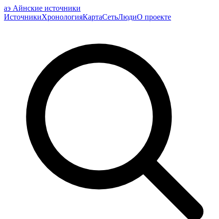
аэ
Айнские источники
Источники
Хронология
Карта
Сеть
Люди
О проекте