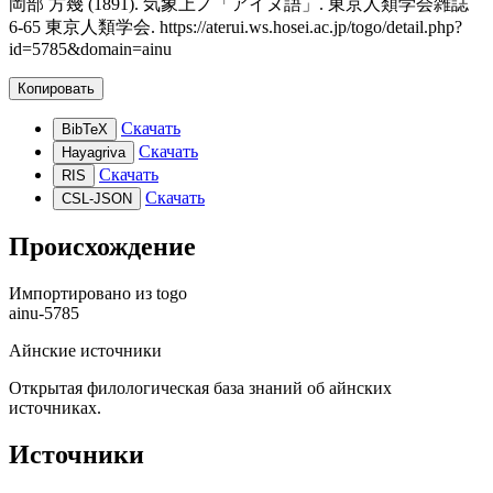
岡部 方幾 (1891). 気象上ノ「アイヌ語」. 東京人類学会雑誌
6-65 東京人類学会. https://aterui.ws.hosei.ac.jp/togo/detail.php?
id=5785&domain=ainu
Копировать
Скачать
BibTeX
Скачать
Hayagriva
Скачать
RIS
Скачать
CSL-JSON
Происхождение
Импортировано из
togo
ainu-5785
Айнские источники
Открытая филологическая база знаний об айнских
источниках.
Источники