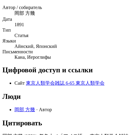
Автор / собиратель
岡部 方幾
Дата
1891
Тип
Статья
Языки
Айнский, Японский
Письменности
Кана, Иероглифы
Цифровой доступ и ссылки
Сайт
東京人類学会雑誌 6-65 東京人類学会
Люди
岡部 方幾
· Автор
Цитировать