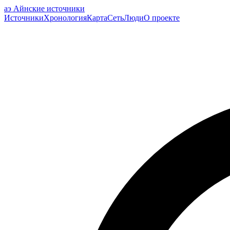
аэ
Айнские источники
Источники
Хронология
Карта
Сеть
Люди
О проекте