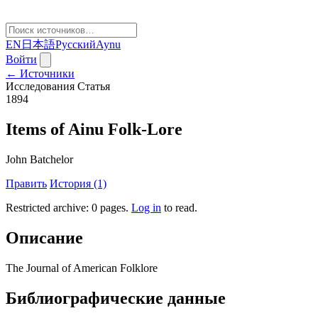
EN
日本語
Русский
Aynu
Войти
← Источники
Исследования
Статья
1894
Items of Ainu Folk-Lore
John Batchelor
Править
История (1)
Restricted archive: 0 pages
.
Log in
to read.
Описание
The Journal of American Folklore
Библиографические данные