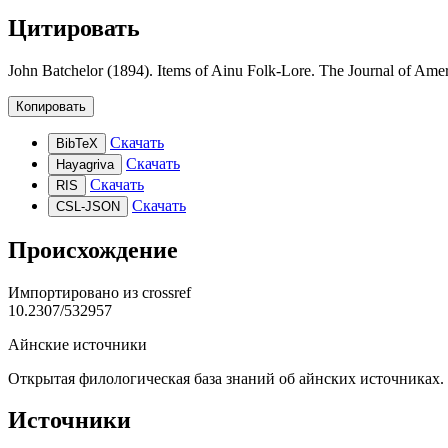
Цитировать
John Batchelor (1894). Items of Ainu Folk-Lore. The Journal of Amer
Копировать
Скачать
BibTeX
Скачать
Hayagriva
Скачать
RIS
Скачать
CSL-JSON
Происхождение
Импортировано из
crossref
10.2307/532957
Айнские источники
Открытая филологическая база знаний об айнских источниках.
Источники