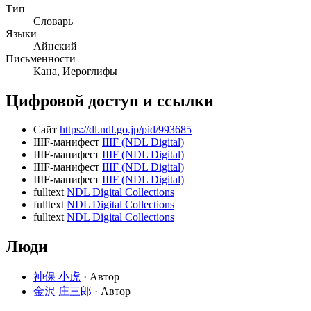
Тип
Словарь
Языки
Айнский
Письменности
Кана, Иероглифы
Цифровой доступ и ссылки
Сайт
https://dl.ndl.go.jp/pid/993685
IIIF-манифест
IIIF (NDL Digital)
IIIF-манифест
IIIF (NDL Digital)
IIIF-манифест
IIIF (NDL Digital)
IIIF-манифест
IIIF (NDL Digital)
fulltext
NDL Digital Collections
fulltext
NDL Digital Collections
fulltext
NDL Digital Collections
Люди
神保 小虎
· Автор
金沢 庄三郎
· Автор