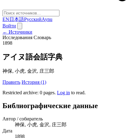
EN
日本語
Русский
Aynu
Войти
← Источники
Исследования
Словарь
1898
アイヌ語会話字典
神保, 小虎, 金沢, 庄三郎
Править
История (1)
Restricted archive: 0 pages
.
Log in
to read.
Библиографические данные
Автор / собиратель
神保, 小虎, 金沢, 庄三郎
Дата
1898