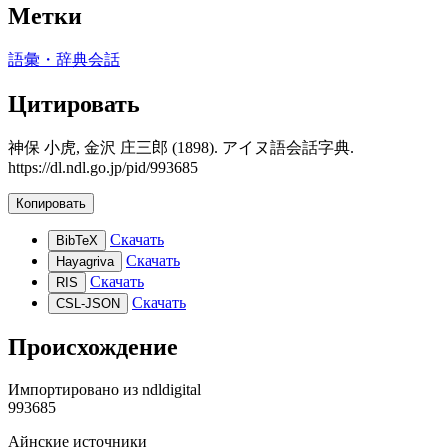
Метки
語彙・辞典
会話
Цитировать
神保 小虎, 金沢 庄三郎 (1898). アイヌ語会話字典.
https://dl.ndl.go.jp/pid/993685
Копировать
Скачать
BibTeX
Скачать
Hayagriva
Скачать
RIS
Скачать
CSL-JSON
Происхождение
Импортировано из
ndldigital
993685
Айнские источники