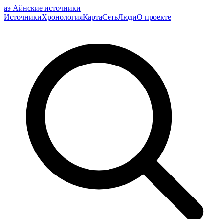
аэ
Айнские источники
Источники
Хронология
Карта
Сеть
Люди
О проекте