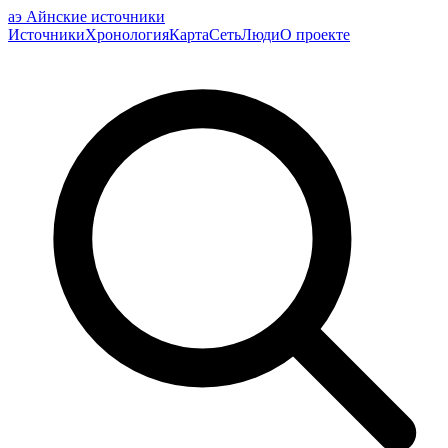
аэ
Айнские источники
Источники
Хронология
Карта
Сеть
Люди
О проекте