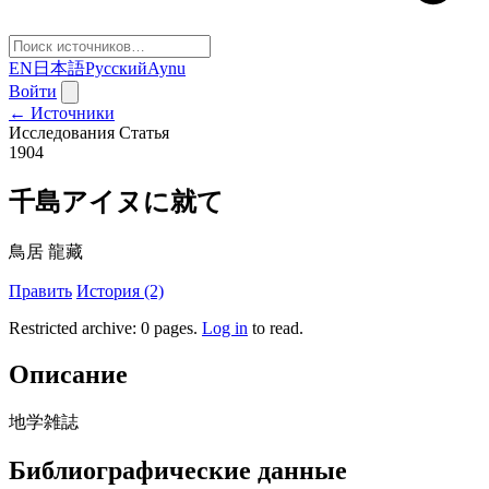
EN
日本語
Русский
Aynu
Войти
← Источники
Исследования
Статья
1904
千島アイヌに就て
鳥居 龍藏
Править
История (2)
Restricted archive: 0 pages
.
Log in
to read.
Описание
地学雑誌
Библиографические данные