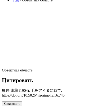
千島
· Объектная область
Объектная область
Цитировать
鳥居 龍藏 (1904). 千島アイヌに就て.
https://doi.org/10.5026/jgeography.16.745
Копировать