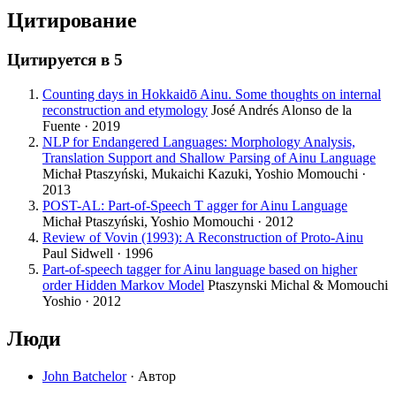
Цитирование
Цитируется в
5
Counting days in Hokkaidō Ainu. Some thoughts on internal
reconstruction and etymology
José Andrés Alonso de la
Fuente · 2019
NLP for Endangered Languages: Morphology Analysis,
Translation Support and Shallow Parsing of Ainu Language
Michał Ptaszyński, Mukaichi Kazuki, Yoshio Momouchi ·
2013
POST-AL: Part-of-Speech T agger for Ainu Language
Michał Ptaszyński, Yoshio Momouchi · 2012
Review of Vovin (1993): A Reconstruction of Proto-Ainu
Paul Sidwell · 1996
Part-of-speech tagger for Ainu language based on higher
order Hidden Markov Model
Ptaszynski Michal & Momouchi
Yoshio · 2012
Люди
John Batchelor
· Автор