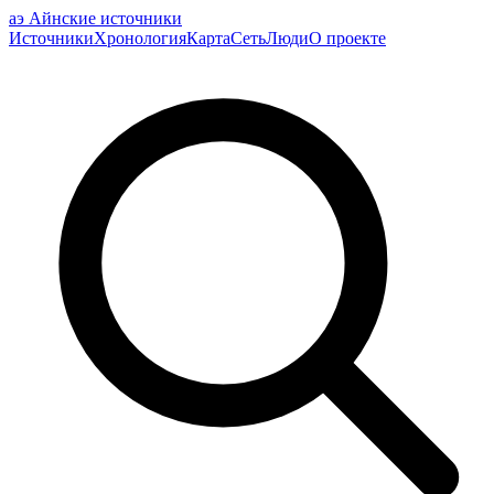
аэ
Айнские источники
Источники
Хронология
Карта
Сеть
Люди
О проекте