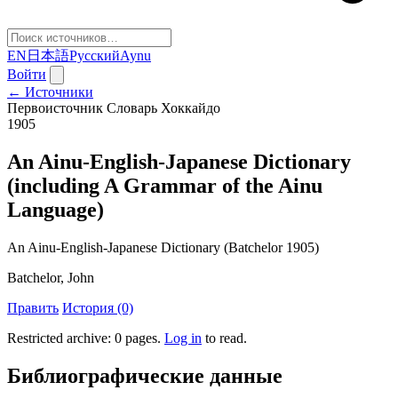
EN
日本語
Русский
Aynu
Войти
← Источники
Первоисточник
Словарь
Хоккайдо
1905
An Ainu-English-Japanese Dictionary
(including A Grammar of the Ainu
Language)
An Ainu-English-Japanese Dictionary (Batchelor 1905)
Batchelor, John
Править
История (0)
Restricted archive: 0 pages
.
Log in
to read.
Библиографические данные