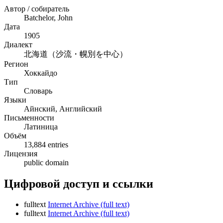
Автор / собиратель
Batchelor, John
Дата
1905
Диалект
北海道（沙流・幌別を中心）
Регион
Хоккайдо
Тип
Словарь
Языки
Айнский, Английский
Письменности
Латиница
Объём
13,884 entries
Лицензия
public domain
Цифровой доступ и ссылки
fulltext
Internet Archive (full text)
fulltext
Internet Archive (full text)