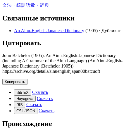
文法・統語
語彙・辞典
Связанные источники
An Ainu-English-Japanese Dictionary
(1905)
· Дубликат
Цитировать
John Batchelor (1905). An Ainu-English-Japanese Dictionary
(including A Grammar of the Ainu Language) (An Ainu-English-
Japanese Dictionary (Batchelor 1905)).
https://archive.org/details/ainuenglishjapan00batcuoft
Копировать
Скачать
BibTeX
Скачать
Hayagriva
Скачать
RIS
Скачать
CSL-JSON
Происхождение