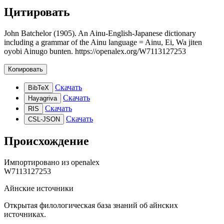
Цитировать
John Batchelor (1905). An Ainu-English-Japanese dictionary
including a grammar of the Ainu language = Ainu, Ei, Wa jiten
oyobi Ainugo bunten. https://openalex.org/W7113127253
Копировать
Скачать
BibTeX
Скачать
Hayagriva
Скачать
RIS
Скачать
CSL-JSON
Происхождение
Импортировано из
openalex
W7113127253
Айнские источники
Открытая филологическая база знаний об айнских
источниках.