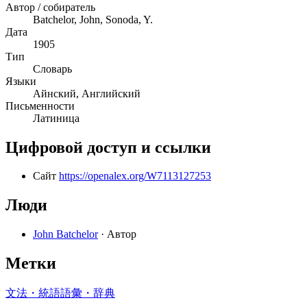
Автор / собиратель
Batchelor, John, Sonoda, Y.
Дата
1905
Тип
Словарь
Языки
Айнский, Английский
Письменности
Латиница
Цифровой доступ и ссылки
Сайт
https://openalex.org/W7113127253
Люди
John Batchelor
· Автор
Метки
文法・統語
語彙・辞典