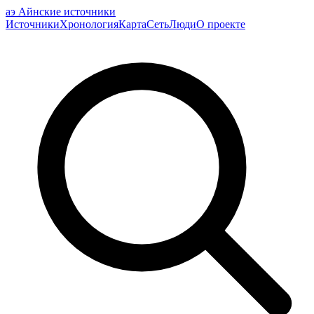
аэ
Айнские источники
Источники
Хронология
Карта
Сеть
Люди
О проекте