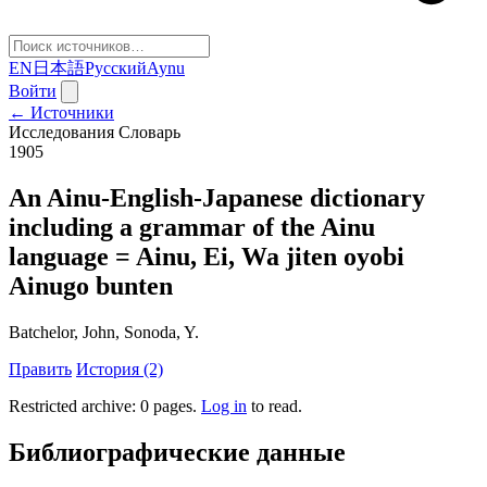
EN
日本語
Русский
Aynu
Войти
← Источники
Исследования
Словарь
1905
An Ainu-English-Japanese dictionary
including a grammar of the Ainu
language = Ainu, Ei, Wa jiten oyobi
Ainugo bunten
Batchelor, John, Sonoda, Y.
Править
История (2)
Restricted archive: 0 pages
.
Log in
to read.
Библиографические данные