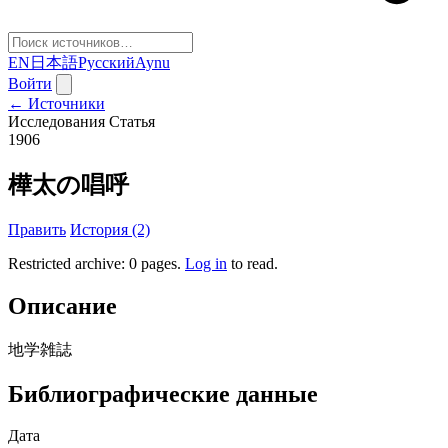
EN
日本語
Русский
Aynu
Войти
← Источники
Исследования
Статья
1906
樺太の唱呼
Править
История (2)
Restricted archive: 0 pages
.
Log in
to read.
Описание
地学雑誌
Библиографические данные
Дата