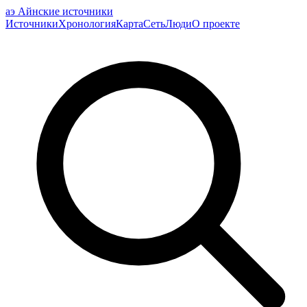
аэ
Айнские источники
Источники
Хронология
Карта
Сеть
Люди
О проекте