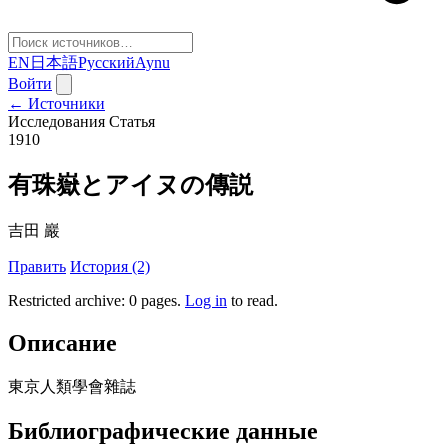
EN
日本語
Русский
Aynu
Войти
← Источники
Исследования
Статья
1910
有珠嶽とアイヌの傳説
吉田 巖
Править
История (2)
Restricted archive: 0 pages
.
Log in
to read.
Описание
東京人類學會雜誌
Библиографические данные