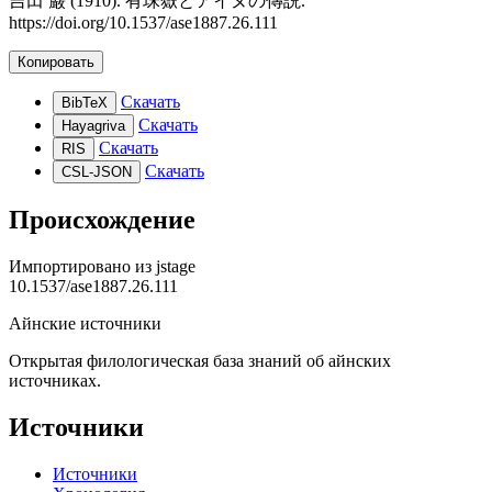
吉田 巌 (1910). 有珠嶽とアイヌの傳説.
https://doi.org/10.1537/ase1887.26.111
Копировать
Скачать
BibTeX
Скачать
Hayagriva
Скачать
RIS
Скачать
CSL-JSON
Происхождение
Импортировано из
jstage
10.1537/ase1887.26.111
Айнские источники
Открытая филологическая база знаний об айнских
источниках.
Источники
Источники