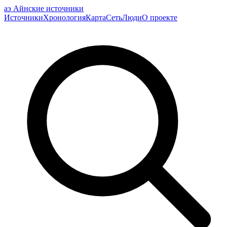
аэ
Айнские источники
Источники
Хронология
Карта
Сеть
Люди
О проекте