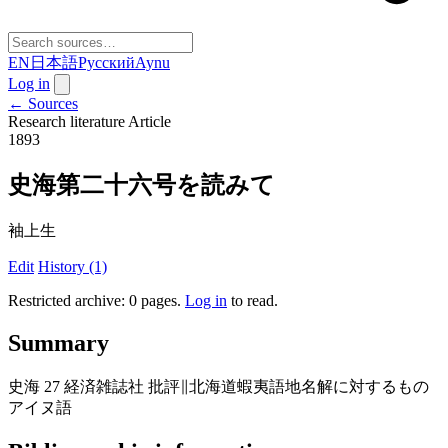
EN
日本語
Русский
Aynu
Log in
← Sources
Research literature
Article
1893
史海第二十六号を読みて
袖上生
Edit
History (1)
Restricted archive: 0 pages
.
Log in
to read.
Summary
史海 27 経済雑誌社 批評∥北海道蝦夷語地名解に対するもの
アイヌ語