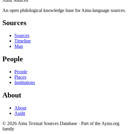
Ainu Sources
An open philological knowledge base for Ainu-language sources.
Sources
Sources
Timeline
Map
People
People
Places
Institutions
About
About
Audit
© 2026 Ainu Textual Sources Database · Part of the Aynu.org
family