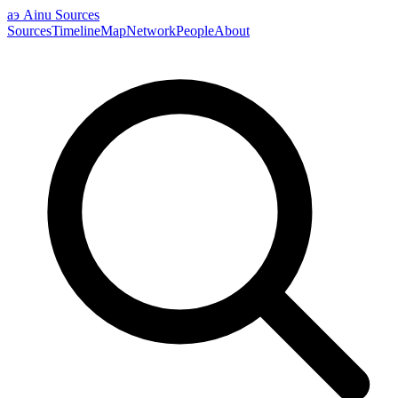
аэ
Ainu Sources
Sources
Timeline
Map
Network
People
About