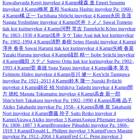
Kuwabayashi Kenji
inuyekur
4 Kampi
榎森 進
Emori Susumu
inuyekur
4 Kampi
橋尾 直和
Naokazu Hashio
inuyekur
Pa: 1960–
4 Kampi
橘 正一
Tachibana Shōichi
inuyekur
4 Kampi
永田 良茂
Nagata Yoshishige
inuyekur
4 Kampi
沢井 トメノ
Sawai Tomeno
itak kor kur
inuyekur
4 Kampi
河野 常吉
Tsunekichi Kōno
inuyekur
Pa: 1863–1930
4 Kampi
浅井 タケ
Take Asai
itak kor kur
inuyekur
Pa: 1902–1994
4 Kampi
清野 春樹
Seino Haruki
inuyekur
4 Kampi
澤井 春美
Sawai Harumi
itak kor kur
inuyekur
4 Kampi
矢崎 春菜
Yazaki Haruna
inuyekur
4 Kampi
礒部 精一
Isobe Seiichi
inuyekur
4 Kampi
織田 ステノ
Suteno Orita
itak kor kur
inuyekur
Pa: 1902–
1993
4 Kampi
菅 泰雄
Suga Yasuo
inuyekur
4 Kampi
藤本 英夫
Fujimoto Hideo
inuyekur
4 Kampi
谷川 健一
Ken'ichi Tanigawa
inuyekur
Pa: 1921–2013
4 Kampi
鈴木 隆一
Suzuki Ryūichi
inuyekur
4 Kampi
錦谷 禎
Nishikiya Tadashi
inuyekur
4 Kampi
間
方 徳松
Magata Tokumatsu
inuyekur
4 Kampi
高倉 新一郎
Shin'ichirō Takakura
inuyekur
Pa: 1902–1990
4 Kampi
高橋 晶子
Akiko Takahashi
inuyekur
Pa: 1958–
4 Kampi
高橋 規
Takahashi
Nori
inuyekur
4 Kampi
齋藤 玲子
Saito Reiko
inuyekur
4
Kampi
Aizawa Akiko
inuyekur
3 Kampi
August Pfizmaier
inuyekur
Pa: 1808–1887
3 Kampi
Bronisław Piłsudski
inuyekur
Pa: 1866–
1918
3 Kampi
Donald L. Philippi
inuyekur
3 Kampi
Fosco Maraini
inuyekur
Pa: 1912–2004
3 Kampi
Fred C.C. Peng
inuyekur
3