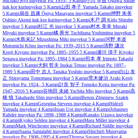
Michiko Ryō
inuyekur
Pa: 1955–
5 Kampi
小川 早苗
Ogawa Sanae
itak kor kur
inuyekur
5 Kampi
山田 孝子
Yamada Takako
inuyekur
5 Kampi
扇谷 昌康
Ōgiya Masayasu
inuyekur
5 Kampi
押野 朱美
Oshino Akemi
itak kor kur
inuyekur
5 Kampi
木戸 調
Kido Shirabe
inuyekur
5 Kampi
杉江 光
inuyekur
5 Kampi
村木 美幸
Muraki
Miyuki
inuyekur
5 Kampi
橘 善光
Tachibana Yoshimitsu
inuyekur
5
Kampi
水島未記
Mizushima Miki
inuyekur
5 Kampi
河野 本道
Motomichi Kōno
inuyekur
Pa: 1939–2015
5 Kampi
清野 謙次
Kenji Kiyono
inuyekur
Pa: 1885–1955
5 Kampi
瀬川 清子
Kiyoko
Segawa
inuyekur
Pa: 1895–1984
5 Kampi
煎本 孝
Irimoto Takashi
inuyekur
5 Kampi
犬飼 哲夫
Inukai Tetsuo
inuyekur
Pa: 1897–
1989
5 Kampi
田中 吉人
Tanaka Yoshito
inuyekur
5 Kampi
白山 友
正
Shirayama Tomomasa
inuyekur
5 Kampi
荒木健治
Araki Kenji
inuyekur
Pa: 1924–
5 Kampi
計良 智子
Tomoko Keira
inuyekur
Pa:
1947–2016
5 Kampi
谷地田 未緒
Yachita Mio
inuyekur
5 Kampi
高
橋 慎
Takahashi Shin
inuyekur
5 Kampi
Benon Zbigniew Szałek
inuyekur
4 Kampi
Georgina Stevens
inuyekur
4 Kampi
Hidezō
Yamada
inuyekur
4 Kampi
Issan Uoi
inuyekur
4 Kampi
Johannes
Rahder
inuyekur
Pa: 1898–1988
4 Kampi
Kanako Uzawa
inuyekur
4 Kampi
Kyoko Selden
inuyekur
4 Kampi
Mara Miller
inuyekur
4
Kampi
Mark Winchester
inuyekur
4 Kampi
Richard Siddle
inuyekur
4 Kampi
Saana Santalahti
inuyekur
4 Kampi
Shichirō Murayama
inuyekur
Pa: 1908–1995
4 Kampi
Theresa Savage
inuyekur
4