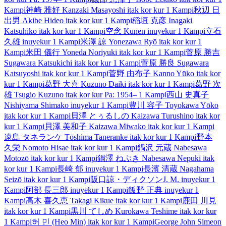
Kampi
神崎 雅好
Kanzaki Masayoshi
itak kor kur
1 Kampi
秋辺 日
出男
Akibe Hideo
itak kor kur
1 Kampi
稲垣 克彦
Inagaki
Katsuhiko
itak kor kur
1 Kampi
空念
Kunen
inuyekur
1 Kampi
立石
久雄
inuyekur
1 Kampi
米澤 諒
Yonezawa Ryō
itak kor kur
1
Kampi
米田 儀行
Yoneda Noriyuki
itak kor kur
1 Kampi
菅原 勝吉
Sugawara Katsukichi
itak kor kur
1 Kampi
菅原 勝良
Sugawara
Katsuyoshi
itak kor kur
1 Kampi
菅野 由布子
Kanno Yūko
itak kor
kur
1 Kampi
葛野 大喜
Kuzuno Daiki
itak kor kur
1 Kampi
葛野 次
雄
Tsugio Kuzuno
itak kor kur
Pa: 1954–
1 Kampi
西山 史真子
Nishiyama Shimako
inuyekur
1 Kampi
豊川 容子
Toyokawa Yōko
itak kor kur
1 Kampi
貝澤 とぅるしの
Kaizawa Turushino
itak kor
kur
1 Kampi
貝澤 美和子
Kaizawa Miwako
itak kor kur
1 Kampi
遠島 タネランケ
Tōshima Taneranke
itak kor kur
1 Kampi
野本
久栄
Nomoto Hisae
itak kor kur
1 Kampi
鍋沢 元蔵
Nabesawa
Motozō
itak kor kur
1 Kampi
鍋澤 ねぷき
Nabesawa Nepuki
itak
kor kur
1 Kampi
長崎 郁
inuyekur
1 Kampi
長濱 清蔵
Nagahama
Seizō
itak kor kur
1 Kampi
阪口諒・ディクソンJ. M.
inuyekur
1
Kampi
阿部 長三郎
inuyekur
1 Kampi
飯野 正典
inuyekur
1
Kampi
高木 喜久恵
Takagi Kikue
itak kor kur
1 Kampi
鹿田 川見
itak kor kur
1 Kampi
黒川 てしめ
Kurokawa Teshime
itak kor kur
1 Kampi
허 민 (Heo Min)
itak kor kur
1 Kampi
George John Simeon