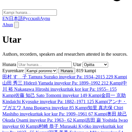
EN
日本語
Русский
Aynu
Ahun
Utar
Authors, recorders, speakers and researchers attested in the sources.
Hunara
Utar
Eyurenkare
819 kampi
Hunara
田村 すゞ子
Tamura Suzuko
inuyekur
Pa: 1934–2015
229 Kampi
山田 秀三
Hidezō Yamada
inuyekur
Pa: 1899–1992
212 Kampi
中
川 裕
Nakagawa Hiroshi
inuyekur
itak kor kur
Pa: 1955–
155
Kampi
佐藤 知己
Sato Tomomi
inuyekur
149 Kampi
金田一 京助
Kindaichi Kyosuke
inuyekur
Pa: 1882–1971
125 Kampi
アンナ・
ブガエワ
Anna Bugaeva
inuyekur
85 Kampi
知里 真志保
Chiri
Mashiho
inuyekur
itak kor kur
Pa: 1909–1961
67 Kampi
奥田 統己
Okuda Osami
inuyekur
Pa: 1963–
62 Kampi
吉田 巌
Yoshida Iwao
inuyekur
60 Kampi
村崎 恭子
Murasaki Kyōko
inuyekur
itak kor