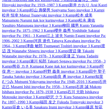
Hiroyuki
inuyekur
Pa: 1919–1987
3 Kampi
新井 かおり
Arai Kaori
inuyekur
3 Kampi
杉山 壽榮男
Sugiyama Sueo
inuyekur
3 Kampi
松井 恒幸
Matsui Tsuneyuki
inuyekur
3 Kampi
松本 成美
Matsumoto Narumi
itak kor kur
inuyekur
3 Kampi
松永 康佑
Yasuhiro Matsunaga
inuyekur
3 Kampi
柳田 國男
Kunio Yanagita
inuyekur
Pa: 1875–1962
3 Kampi
櫻井 義秀
Yoshihide Sakurai
inuyekur
Pa: 1961–
3 Kampi
江上 波夫
Namio Egami
inuyekur
Pa:
1906–2002
3 Kampi
河原 達也
Tatsuya Kawahara
inuyekur
Pa:
1964–
3 Kampi
津曲 敏郎
Tsumagari Toshirō
inuyekur
3 Kampi
渡
辺 茂
Watanabe Shigeru
inuyekur
3 Kampi
渡辺 隆
Takashi
Watanabe
inuyekur
Pa: 1978–
3 Kampi
湯淺 正
Yuasa Tadashi
inuyekur
3 Kampi
瀬川 拓郎
Takurō Segawa
inuyekur
Pa: 1958–
3
Kampi
熊谷 カネ
Kumagai Kane
itak kor kur
inuyekur
3 Kampi
狩
俣 恵一
inuyekur
3 Kampi
狩野 義美
inuyekur
3 Kampi
田中 聖子
Tanaka Satoko
inuyekur
3 Kampi
由良 勇
inuyekur
3 Kampi
知里
むつみ
Mutsumi Yokoyama
inuyekur
Pa: 1948–2016
3 Kampi
石井
正己
Masami Ishii
inuyekur
Pa: 1958–
3 Kampi
石原 誠
Makoto
Ishihara
inuyekur
Pa: 1879–1938
3 Kampi
石川 元助
Ishikawa
Motosuke
inuyekur
3 Kampi
砂沢 クラ
Kura Sunazawa
inuyekur
Pa: 1897–1990
3 Kampi
福田 友之
Fukuda Tomoyuki
inuyekur
3
Kampi
笹倉 いる美
Sasakura Irumi
inuyekur
3 Kampi
篠原 智花