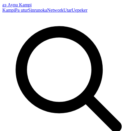
аэ
Aynu Kampi
Kampi
Pa utur
Sinrunoka
Network
Utar
Uepeker