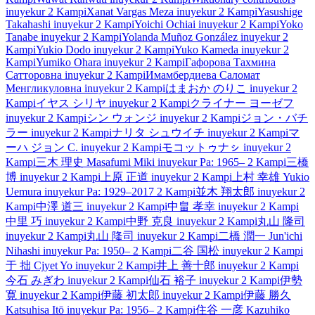
inuyekur
2 Kampi
Xanat Vargas Meza
inuyekur
2 Kampi
Yasushige
Takahashi
inuyekur
2 Kampi
Yoichi Ochiai
inuyekur
2 Kampi
Yoko
Tanabe
inuyekur
2 Kampi
Yolanda Muñoz González
inuyekur
2
Kampi
Yukio Dodo
inuyekur
2 Kampi
Yuko Kameda
inuyekur
2
Kampi
Yumiko Ohara
inuyekur
2 Kampi
Гафорова Тахмина
Сатторовна
inuyekur
2 Kampi
Имамбердиева Саломат
Менгликуловна
inuyekur
2 Kampi
はまおか のりこ
inuyekur
2
Kampi
イヤス シリヤ
inuyekur
2 Kampi
クライナー ヨーゼフ
inuyekur
2 Kampi
シン ウォンジ
inuyekur
2 Kampi
ジョン・バチ
ラー
inuyekur
2 Kampi
ナリタ シュウイチ
inuyekur
2 Kampi
マ
ーハ ジョン C.
inuyekur
2 Kampi
モコットゥナㇱ
inuyekur
2
Kampi
三木 理史
Masafumi Miki
inuyekur
Pa: 1965–
2 Kampi
三橋
博
inuyekur
2 Kampi
上原 正道
inuyekur
2 Kampi
上村 幸雄
Yukio
Uemura
inuyekur
Pa: 1929–2017
2 Kampi
並木 翔太郎
inuyekur
2
Kampi
中澤 道三
inuyekur
2 Kampi
中畠 孝幸
inuyekur
2 Kampi
中里 巧
inuyekur
2 Kampi
中野 克良
inuyekur
2 Kampi
丸山 隆司
inuyekur
2 Kampi
丸山 隆司
inuyekur
2 Kampi
二橋 潤一
Jun'ichi
Nihashi
inuyekur
Pa: 1950–
2 Kampi
二谷 国松
inuyekur
2 Kampi
于 拙
Cjyet Yo
inuyekur
2 Kampi
井上 善十郎
inuyekur
2 Kampi
今石 みぎわ
inuyekur
2 Kampi
仙石 裕子
inuyekur
2 Kampi
伊勢
寛
inuyekur
2 Kampi
伊藤 初太郎
inuyekur
2 Kampi
伊藤 勝久
Katsuhisa Itō
inuyekur
Pa: 1956–
2 Kampi
住谷 一彦
Kazuhiko