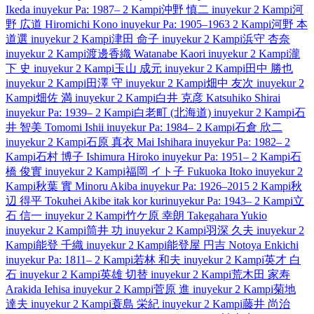
Ikeda
inuyekur
Pa: 1987–
2 Kampi
沖野 慎二
inuyekur
2 Kampi
河
野 広道
Hiromichi Kono
inuyekur
Pa: 1905–1963
2 Kampi
河野 本
道選
inuyekur
2 Kampi
津田 命子
inuyekur
2 Kampi
浜守 杏奈
inuyekur
2 Kampi
渡邊香織
Watanabe Kaori
inuyekur
2 Kampi
瀧
下 史
inuyekur
2 Kampi
玉山 成元
inuyekur
2 Kampi
田中 勝也
inuyekur
2 Kampi
田澤 守
inuyekur
2 Kampi
畑中 友次
inuyekur
2
Kampi
畑佐 満
inuyekur
2 Kampi
白井 克彦
Katsuhiko Shirai
inuyekur
Pa: 1939–
2 Kampi
白老町 (北海道)
inuyekur
2 Kampi
石
井 智美
Tomomi Ishii
inuyekur
Pa: 1984–
2 Kampi
石倉 欣二
inuyekur
2 Kampi
石原 真衣
Mai Ishihara
inuyekur
Pa: 1982–
2
Kampi
石村 博子
Ishimura Hiroko
inuyekur
Pa: 1951–
2 Kampi
石
橋 俊實
inuyekur
2 Kampi
福岡 イト子
Fukuoka Itoko
inuyekur
2
Kampi
秋葉 實
Minoru Akiba
inuyekur
Pa: 1926–2015
2 Kampi
秋
辺 得平
Tokuhei Akibe
itak kor kur
inuyekur
Pa: 1943–
2 Kampi
立
石 信一
inuyekur
2 Kampi
竹ケ原 幸朗
Takegahara Yukio
inuyekur
2 Kampi
筒井 功
inuyekur
2 Kampi
羽深 久夫
inuyekur
2
Kampi
能登 千織
inuyekur
2 Kampi
能登屋 円吉
Notoya Enkichi
inuyekur
Pa: 1811–
2 Kampi
若林 和夫
inuyekur
2 Kampi
英才 白
石
inuyekur
2 Kampi
英雄 切替
inuyekur
2 Kampi
荒木田 家寿
Arakida Iehisa
inuyekur
2 Kampi
菅原 進
inuyekur
2 Kampi
菊地
達夫
inuyekur
2 Kampi
蓑島 栄紀
inuyekur
2 Kampi
藤井 尚治