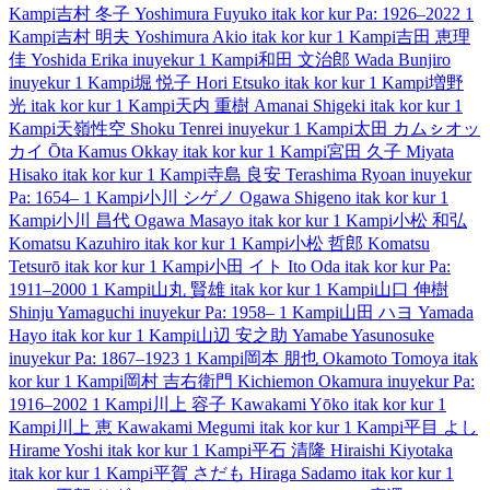
Kampi
吉村 冬子
Yoshimura Fuyuko
itak kor kur
Pa: 1926–2022
1
Kampi
吉村 明夫
Yoshimura Akio
itak kor kur
1 Kampi
吉田 恵理
佳
Yoshida Erika
inuyekur
1 Kampi
和田 文治郎
Wada Bunjiro
inuyekur
1 Kampi
堀 悦子
Hori Etsuko
itak kor kur
1 Kampi
増野
光
itak kor kur
1 Kampi
天内 重樹
Amanai Shigeki
itak kor kur
1
Kampi
天嶺性空
Shoku Tenrei
inuyekur
1 Kampi
太田 カムㇱオッ
カイ
Ōta Kamus Okkay
itak kor kur
1 Kampi
宮田 久子
Miyata
Hisako
itak kor kur
1 Kampi
寺島 良安
Terashima Ryoan
inuyekur
Pa: 1654–
1 Kampi
小川 シゲノ
Ogawa Shigeno
itak kor kur
1
Kampi
小川 昌代
Ogawa Masayo
itak kor kur
1 Kampi
小松 和弘
Komatsu Kazuhiro
itak kor kur
1 Kampi
小松 哲郎
Komatsu
Tetsurō
itak kor kur
1 Kampi
小田 イト
Ito Oda
itak kor kur
Pa:
1911–2000
1 Kampi
山丸 賢雄
itak kor kur
1 Kampi
山口 伸樹
Shinju Yamaguchi
inuyekur
Pa: 1958–
1 Kampi
山田 ハヨ
Yamada
Hayo
itak kor kur
1 Kampi
山辺 安之助
Yamabe Yasunosuke
inuyekur
Pa: 1867–1923
1 Kampi
岡本 朋也
Okamoto Tomoya
itak
kor kur
1 Kampi
岡村 吉右衛門
Kichiemon Okamura
inuyekur
Pa:
1916–2002
1 Kampi
川上 容子
Kawakami Yōko
itak kor kur
1
Kampi
川上 恵
Kawakami Megumi
itak kor kur
1 Kampi
平目 よし
Hirame Yoshi
itak kor kur
1 Kampi
平石 清隆
Hiraishi Kiyotaka
itak kor kur
1 Kampi
平賀 さだも
Hiraga Sadamo
itak kor kur
1