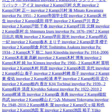
リパック・アイヌ
inuyekur
2 Kampi
川村 久恵
inuyekur
2
Kampi
川村 正一
inuyekur
2 Kampi
川村 湊
Minato Kawamura
inuyekur
Pa: 1951–
2 Kampi
帝国学士院
inuyekur
2 Kampi
床 州
生
inuyekur
2 Kampi
成田 得平
inuyekur
2 Kampi
戸川 貴之
inuyekur
2 Kampi
戸部 千春
inuyekur
2 Kampi
打田 元輝
inuyekur
2 Kampi
新村 出
Shinmura Izuru
inuyekur
Pa: 1876–1967
2 Kampi
日出志 鳴海
inuyekur
2 Kampi
早田 国光
inuyekur
2 Kampi
明石
一紀
inuyekur
2 Kampi
春木 まり子
inuyekur
2 Kampi
是澤 櫻子
inuyekur
2 Kampi
朝倉 利光
Toshimitsu Asakura
inuyekur
Pa:
1934–
2 Kampi
木下 順二
Junji Kinoshita
inuyekur
Pa: 1914–2006
2 Kampi
木名瀬 高嗣
inuyekur
2 Kampi
木村 博海
inuyekur
2
Kampi
木村 純
Jun Kimura
inuyekur
Pa: 1960–
2 Kampi
木村 英明
inuyekur
2 Kampi
木村 邦彦
inuyekur
2 Kampi
本田 克代
inuyekur
2 Kampi
杉山 泰子
inuyekur
2 Kampi
村﨑 恭子
inuyekur
2 Kampi
東 俊佑
inuyekur
2 Kampi
松浦 孝平
inuyekur
2 Kampi
松田 宏介
inuyekur
2 Kampi
栃内 香次
Kōji Tochinai
inuyekur
Pa: 1939–
2
Kampi
桜井 清彦
Kiyohiko Sakurai
inuyekur
Pa: 1922–2010
2
Kampi
梶浦 浩
inuyekur
2 Kampi
森 美典
inuyekur
2 Kampi
槻舘
尚武
inuyekur
2 Kampi
横山 むつみ
Mutsumi Yokoyama
inuyekur
Pa: 1948–2016
2 Kampi
橋本 潔
inuyekur
2 Kampi
欠ヶ端 和也
inuyekur
2 Kampi
池田 実
inuyekur
2 Kampi
池田 裕子
Yūko