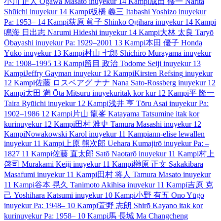
小川 正人
Ogawa Masato
inuyekur
14 Kampi
成田 修一
Narita
Shūichi
inuyekur
14 Kampi
板橋 義三
Itabashi Yoshizo
inuyekur
Pa: 1953–
14 Kampi
荻原 眞子
Shinko Ogihara
inuyekur
14 Kampi
鳴海 日出志
Narumi Hideshi
inuyekur
14 Kampi
大林 太良
Taryō
Ōbayashi
inuyekur
Pa: 1929–2001
13 Kampi
本田 優子
Honda
Yūko
inuyekur
13 Kampi
村山 七郎
Shichirō Murayama
inuyekur
Pa: 1908–1995
13 Kampi
留目 政治
Todome Seiji
inuyekur
13
Kampi
Jeffry Gayman
inuyekur
12 Kampi
Kirsten Refsing
inuyekur
12 Kampi
佐藤 ロスベアグ ナナ
Nana Sato-Rossberg
inuyekur
12
Kampi
太田 満
Ōta Mitsuru
inuyekur
itak kor kur
12 Kampi
平 隆一
Taira Ryūichi
inuyekur
12 Kampi
浅井 亨
Tōru Asai
inuyekur
Pa:
1902–1986
12 Kampi
片山 龍峯
Katayama Tatsumine
itak kor
kur
inuyekur
12 Kampi
田村 雅史
Tamura Masashi
inuyekur
12
Kampi
Nowakowski Karol
inuyekur
11 Kampi
ann-elise lewallen
inuyekur
11 Kampi
上原 熊次郎
Uehara Kumajirō
inuyekur
Pa: –
1827
11 Kampi
佐藤 直太郎
Satō Naotarō
inuyekur
11 Kampi
村上
啓司
Murakami Keiji
inuyekur
11 Kampi
榊原 正文
Sakakibara
Masafumi
inuyekur
11 Kampi
田村 将人
Tamura Masato
inuyekur
11 Kampi
谷本 晃久
Tanimoto Akihisa
inuyekur
11 Kampi
吉原 克
己
Yoshihara Katsumi
inuyekur
10 Kampi
小野 有五
Ono Yūgo
inuyekur
Pa: 1948–
10 Kampi
萱野 志朗
Shirō Kayano
itak kor
kur
inuyekur
Pa: 1958–
10 Kampi
馬 長城
Ma Changcheng