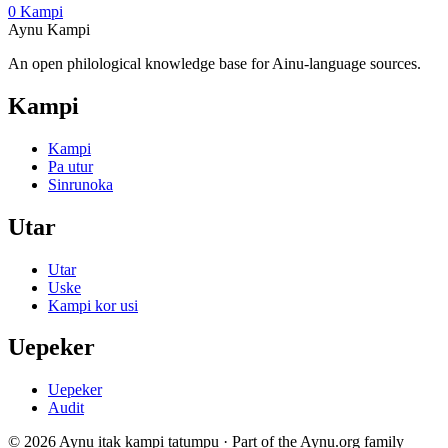
0 Kampi
Aynu Kampi
An open philological knowledge base for Ainu-language sources.
Kampi
Kampi
Pa utur
Sinrunoka
Utar
Utar
Uske
Kampi kor usi
Uepeker
Uepeker
Audit
© 2026 Aynu itak kampi tatumpu · Part of the Aynu.org family