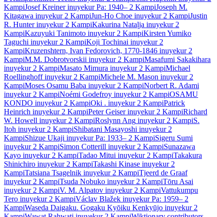
Kampi
Josef Kreiner
inuyekur
Pa: 1940–
2 Kampi
Joseph M.
Kitagawa
inuyekur
2 Kampi
Jun-Ho Choe
inuyekur
2 Kampi
Justin
R. Hunter
inuyekur
2 Kampi
Kakurina Nataļja
inuyekur
2
Kampi
Kazuyuki Tanimoto
inuyekur
2 Kampi
Kirsten Yumiko
Taguchi
inuyekur
2 Kampi
Koji Tochinai
inuyekur
2
Kampi
Kruzenshtern, Ivan Fedorovich, 1770-1846
inuyekur
2
Kampi
M.M. Dobrotvorskii
inuyekur
2 Kampi
Masafumi Sakakihara
inuyekur
2 Kampi
Masato Mimura
inuyekur
2 Kampi
Michael
Roellinghoff
inuyekur
2 Kampi
Michele M. Mason
inuyekur
2
Kampi
Moses Osamu Baba
inuyekur
2 Kampi
Norbert R. Adami
inuyekur
2 Kampi
Noémi Godefroy
inuyekur
2 Kampi
OSAMU
KONDO
inuyekur
2 Kampi
Oki .
inuyekur
2 Kampi
Patrick
Heinrich
inuyekur
2 Kampi
Peter Geiser
inuyekur
2 Kampi
Richard
W. Howell
inuyekur
2 Kampi
Roslynn Ang
inuyekur
2 Kampi
S.
Itoh
inuyekur
2 Kampi
Shibatani Masayoshi
inuyekur
2
Kampi
Shizue Ukaji
inuyekur
Pa: 1933–
2 Kampi
Sigeru Sumi
inuyekur
2 Kampi
Simon Cotterill
inuyekur
2 Kampi
Sunazawa
Kayo
inuyekur
2 Kampi
Tadao Mitui
inuyekur
2 Kampi
Takakura
Shinichiro
inuyekur
2 Kampi
Takashi Kinase
inuyekur
2
Kampi
Tatsiana Tsagelnik
inuyekur
2 Kampi
Tjeerd de Graaf
inuyekur
2 Kampi
Tsuda Nobuko
inuyekur
2 Kampi
Tōru Asai
inuyekur
2 Kampi
V. M. Alpatov
inuyekur
2 Kampi
Vattukumpu
Tero
inuyekur
2 Kampi
Václav Blažek
inuyekur
Pa: 1959–
2
Kampi
Waseda Daigaku. Gogaku Kyōiku Kenkyūjo
inuyekur
2
Kampi
Wawat Rahwati
inuyekur
2 Kampi
Wiktionary contributors