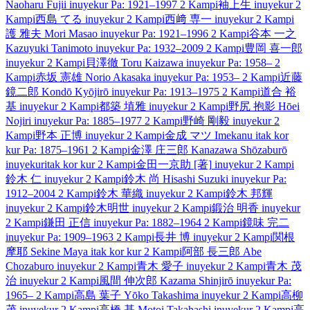
Naoharu Fujii
inuyekur
Pa: 1921–1997
2 Kampi
袖上生
inuyekur
2
Kampi
西島 てる
inuyekur
2 Kampi
西﨑 専一
inuyekur
2 Kampi
護 雅夫
Mori Masao
inuyekur
Pa: 1921–1996
2 Kampi
谷本 一之
Kazuyuki Tanimoto
inuyekur
Pa: 1932–2009
2 Kampi
豊岡 喜一郎
inuyekur
2 Kampi
貝澤徹
Toru Kaizawa
inuyekur
Pa: 1958–
2
Kampi
赤坂 憲雄
Norio Akasaka
inuyekur
Pa: 1953–
2 Kampi
近藤
鏡二郎
Kondō Kyōjirō
inuyekur
Pa: 1913–1975
2 Kampi
道合 裕
基
inuyekur
2 Kampi
都築 埴雅
inuyekur
2 Kampi
野尻 抱影
Hōei
Nojiri
inuyekur
Pa: 1885–1977
2 Kampi
野崎 剛毅
inuyekur
2
Kampi
野本 正博
inuyekur
2 Kampi
金成 マツ
Imekanu
itak kor
kur
Pa: 1875–1961
2 Kampi
金澤 庄三郎
Kanazawa Shōzaburō
inuyekur
itak kor kur
2 Kampi
金田一京助 [著]
inuyekur
2 Kampi
鈴木 仁
inuyekur
2 Kampi
鈴木 尚
Hisashi Suzuki
inuyekur
Pa:
1912–2004
2 Kampi
鈴木 華織
inuyekur
2 Kampi
鈴木 邦輝
inuyekur
2 Kampi
鈴木明世
inuyekur
2 Kampi
鍛治 明香
inuyekur
2 Kampi
鎌田 正信
inuyekur
Pa: 1882–1964
2 Kampi
鏡味 完二
inuyekur
Pa: 1909–1963
2 Kampi
長井 博
inuyekur
2 Kampi
関根
摩耶
Sekine Maya
itak kor kur
2 Kampi
阿部 長三郎
Abe
Chozaburo
inuyekur
2 Kampi
青木 愛子
inuyekur
2 Kampi
青木 茂
治
inuyekur
2 Kampi
風間 伸次郎
Kazama Shinjirō
inuyekur
Pa:
1965–
2 Kampi
高島 葉子
Yōko Takashima
inuyekur
2 Kampi
高柳
茂
inuyekur
2 Kampi
高橋 基
Motoi Takahashi
inuyekur
2 Kampi
高