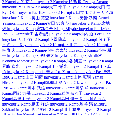
2 Kampi
大矢 京右
inuyekur
2 Kampi
天野 哲也
Tetsuya Amano
inuyekur
Pa: 1947–
2 Kampi
太宰 幸子
inuyekur
2 Kampi
太田 竜
Ryu Ota
inuyekur
Pa: 1930–2009
2 Kampi
太田マルクオッカイ満
inuyekur
2 Kampi
奥山 英登
inuyekur
2 Kampi
安曇 恭徳
Azumi
Yasunori
inuyekur
2 Kampi
安田 節彦[訳]
inuyekur
2 Kampi
宮地
鼓
inuyekur
2 Kampi
宮部金吾
Kingo Miyabe
inuyekur
Pa: 1860–
1951
2 Kampi
寺田 吉孝[訳]
inuyekur
2 Kampi
小内 透
Tōru Onai
inuyekur
Pa: 1955–
2 Kampi
小原 隆幸
inuyekur
2 Kampi
小山 正
平
Shohei Koyama
inuyekur
2 Kampi
小川 広
inuyekur
2 Kampi
小
林 和夫
inuyekur
2 Kampi
小林 房太郎
inuyekur
2 Kampi
小林 耕
一
inuyekur
2 Kampi
小柳 誠之
inuyekur
2 Kampi
小浜 基次
Kohama Mototsugu
inuyekur
2 Kampi
小谷 凱宣
inuyekur
2 Kampi
尾崎 喜光
inuyekur
2 Kampi
山下 栄光
inuyekur
2 Kampi
山下 真
悟
inuyekur
2 Kampi
山中 襄太
Jōta Yamanaka
inuyekur
Pa: 1895–
1996
2 Kampi
山口 和彦
inuyekur
2 Kampi
山路 広明
Yamaji
Hiroaki
inuyekur
2 Kampi
岡和田 晃
Akira Okawada
inuyekur
Pa:
1981–
2 Kampi
岡本 武雄
inuyekur
2 Kampi
岡部 卓
inuyekur
2
Kampi
岡部 方幾
inuyekur
2 Kampi
岩佐 奈々子
inuyekur
2
Kampi
島津 礼子
inuyekur
2 Kampi
島田 健一
Ken'ichi Simada
inuyekur
2 Kampi
島田 静雄
inuyekur
2 Kampi
崎谷 満
Mitsuru
Sakitani
inuyekur
Pa: 1954–
2 Kampi
川上 将史
inuyekur
2 Kampi
川上 淳
Jun Kawakami
inuyekur
2 Kampi
川村 シンリツ・エオ