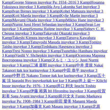
Kampi
George Simeon
inuyekur
Pa: 1934–2016
3 Kampi
Hosanna
Fukuzawa
inuyekur
3 Kampi
Ida Ayu Laksmita Sari
inuyekur
3
Kampi
Ivan Brenes
inuyekur
3 Kampi
Kohei Matsuura
inuyekur
3
Kampi
Koji Maeda
inuyekur
3 Kampi
Kylie Martin
inuyekur
3
Kampi
Mayumi Okada
inuyekur
3 Kampi
Mikiso Hane
inuyekur
3
Kampi
Nurmi Jussi Henri Sebastian
inuyekur
3 Kampi
Sean Lee
inuyekur
3 Kampi
Senuma Hajime
inuyekur
3 Kampi
Sidney C. H.
Cheung
inuyekur
3 Kampi
Takayuki Okazaki
inuyekur
3
Kampi
Takeshi Kimura
inuyekur
3 Kampi
Tatsuya Kawahara
inuyekur
3 Kampi
Tatsuyoshi Masuda
inuyekur
3 Kampi
Tomizo
Taisho
inuyekur
3 Kampi
Toshikazu Hasegawa
inuyekur
3
Kampi
Tresi Nonno
inuyekur
3 Kampi
Tsunehiko Hanihara
inuyekur
3 Kampi
Vasilii V. Shchepkin
inuyekur
3 Kampi
Осипова Марина
Викторовна
inuyekur
3 Kampi
ヌルミ・ユッシ
Jussi Nurmi
inuyekur
3 Kampi
三浦 亜耶
inuyekur
3 Kampi
中井 貴規
Nakai
Takanori
itak kor kur
inuyekur
3 Kampi
中田 恭平
inuyekur
3
Kampi
中野 巴
Nakano Tomoe
itak kor kur
inuyekur
3 Kampi
五十
嵐 涼
Igarashi Ryo
inuyekur
itak kor kur
3 Kampi
井上 紘一
Kōichi
Inoue
inuyekur
Pa: 1976–
3 Kampi
井口 利夫
Iguchi Toshio
inuyekur
3 Kampi
伊藤 裕満
Itō Hiromitsu
inuyekur
3 Kampi
佐賀
彩美
Saga Ayami
inuyekur
3 Kampi
前川文夫
Fumio Maekawa
inuyekur
Pa: 1908–1984
3 Kampi
前田 愛美
Manami Maeda
inuyekur
3 Kampi
加藤克
Katō Masaru
inuyekur
3 Kampi
北原