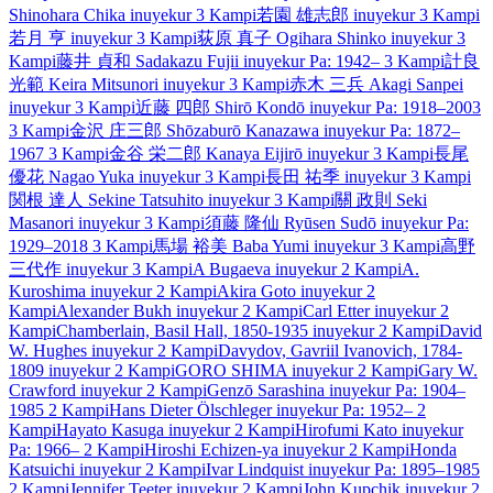
Shinohara Chika
inuyekur
3 Kampi
若園 雄志郎
inuyekur
3 Kampi
若月 亨
inuyekur
3 Kampi
荻原 真子
Ogihara Shinko
inuyekur
3
Kampi
藤井 貞和
Sadakazu Fujii
inuyekur
Pa: 1942–
3 Kampi
計良
光範
Keira Mitsunori
inuyekur
3 Kampi
赤木 三兵
Akagi Sanpei
inuyekur
3 Kampi
近藤 四郎
Shirō Kondō
inuyekur
Pa: 1918–2003
3 Kampi
金沢 庄三郎
Shōzaburō Kanazawa
inuyekur
Pa: 1872–
1967
3 Kampi
金谷 栄二郎
Kanaya Eijirō
inuyekur
3 Kampi
長尾
優花
Nagao Yuka
inuyekur
3 Kampi
長田 祐季
inuyekur
3 Kampi
関根 達人
Sekine Tatsuhito
inuyekur
3 Kampi
關 政則
Seki
Masanori
inuyekur
3 Kampi
須藤 隆仙
Ryūsen Sudō
inuyekur
Pa:
1929–2018
3 Kampi
馬場 裕美
Baba Yumi
inuyekur
3 Kampi
高野
三代作
inuyekur
3 Kampi
A Bugaeva
inuyekur
2 Kampi
A.
Kuroshima
inuyekur
2 Kampi
Akira Goto
inuyekur
2
Kampi
Alexander Bukh
inuyekur
2 Kampi
Carl Etter
inuyekur
2
Kampi
Chamberlain, Basil Hall, 1850-1935
inuyekur
2 Kampi
David
W. Hughes
inuyekur
2 Kampi
Davydov, Gavriil Ivanovich, 1784-
1809
inuyekur
2 Kampi
GORO SHIMA
inuyekur
2 Kampi
Gary W.
Crawford
inuyekur
2 Kampi
Genzō Sarashina
inuyekur
Pa: 1904–
1985
2 Kampi
Hans Dieter Ölschleger
inuyekur
Pa: 1952–
2
Kampi
Hayato Kasuga
inuyekur
2 Kampi
Hirofumi Kato
inuyekur
Pa: 1966–
2 Kampi
Hiroshi Echizen‐ya
inuyekur
2 Kampi
Honda
Katsuichi
inuyekur
2 Kampi
Ivar Lindquist
inuyekur
Pa: 1895–1985
2 Kampi
Jennifer Teeter
inuyekur
2 Kampi
John Kupchik
inuyekur
2