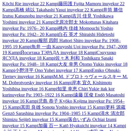
Kōchi Rie
inuyekur
22 Kampi
藤田護
Fujita Mamoru
inuyekur
22
Kampi
高橋 靖以
Takahashi Yasui
inuyekur
22 Kampi
井筒 勝信
Izutsu Katsunobu
inuyekur
21 Kampi
吉川 佳見
Yoshikawa
Yoshimi
inuyekur
21 Kampi
北原次郎太
Mokottunas Kitahara
inuyekur
Pa: 1976–
20 Kampi
桃内 佳雄
Momouchi Yoshio
inuyekur
Pa: 1942–
20 Kampi
白石 英才
Shiraishi Hidetoshi
inuyekur
20 Kampi
服部 四郎
Hattori Shiro
inuyekur
Pa: 1908–
1995
19 Kampi
魚井 一由
Kazuyoshi Uoi
inuyekur
Pa: 1947–2008
19 Kampi
Йоситака ТЭРАДА
inuyekur
18 Kampi
Сэцухико
ЯСУДА
inuyekur
18 Kampi
佐々木 利和
Toshikazu Sasaki
inuyekur
Pa: 1948–
18 Kampi
大友 幸男
Ōtomo Yukio
inuyekur
18
Kampi
小野洋平
Ono Yohei
inuyekur
17 Kampi
Emiko Ohnuki‐
Tierney
inuyekur
16 Kampi
M.M. ドブロトゥヴォールスキー
M.
M. Dobrotvorsky
inuyekur
16 Kampi
岸本 宜久
Kishimoto
Yoshihisa
inuyekur
16 Kampi
知里 幸恵
Chiri Yukie
itak kor
kur
inuyekur
Pa: 1903–1922
16 Kampi
遠藤 匡俊
Endō Masatoshi
inuyekur
16 Kampi
児島 恭子
Kyōko Kojima
inuyekur
Pa: 1954–
15 Kampi
其田 良雄
Sonota Yoshio
inuyekur
15 Kampi
更科 源蔵
Genzō Sarashina
inuyekur
Pa: 1904–1985
15 Kampi
清水 清次郎
Shimizu Seijirō
inuyekur
15 Kampi
落合いずみ
Ochiai Izumi
inuyekur
15 Kampi
加藤 百一
Katō Hyakuichi
inuyekur
14 Kampi