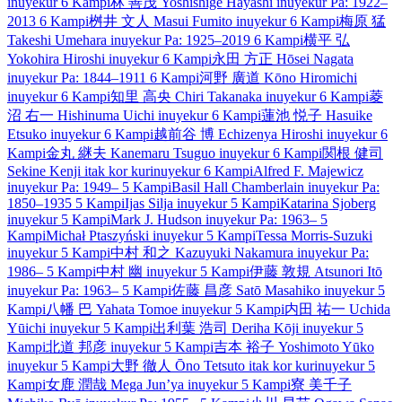
inuyekur
6 Kampi
林 善茂
Yoshishige Hayashi
inuyekur
Pa: 1922–
2013
6 Kampi
桝井 文人
Masui Fumito
inuyekur
6 Kampi
梅原 猛
Takeshi Umehara
inuyekur
Pa: 1925–2019
6 Kampi
横平 弘
Yokohira Hiroshi
inuyekur
6 Kampi
永田 方正
Hōsei Nagata
inuyekur
Pa: 1844–1911
6 Kampi
河野 廣道
Kōno Hiromichi
inuyekur
6 Kampi
知里 高央
Chiri Takanaka
inuyekur
6 Kampi
菱
沼 右一
Hishinuma Uichi
inuyekur
6 Kampi
蓮池 悦子
Hasuike
Etsuko
inuyekur
6 Kampi
越前谷 博
Echizenya Hiroshi
inuyekur
6
Kampi
金丸 継夫
Kanemaru Tsuguo
inuyekur
6 Kampi
関根 健司
Sekine Kenji
itak kor kur
inuyekur
6 Kampi
Alfred F. Majewicz
inuyekur
Pa: 1949–
5 Kampi
Basil Hall Chamberlain
inuyekur
Pa:
1850–1935
5 Kampi
Ijas Silja
inuyekur
5 Kampi
Katarina Sjoberg
inuyekur
5 Kampi
Mark J. Hudson
inuyekur
Pa: 1963–
5
Kampi
Michał Ptaszyński
inuyekur
5 Kampi
Tessa Morris-Suzuki
inuyekur
5 Kampi
中村 和之
Kazuyuki Nakamura
inuyekur
Pa:
1986–
5 Kampi
中村 幽
inuyekur
5 Kampi
伊藤 敦規
Atsunori Itō
inuyekur
Pa: 1963–
5 Kampi
佐藤 昌彦
Satō Masahiko
inuyekur
5
Kampi
八幡 巴
Yahata Tomoe
inuyekur
5 Kampi
内田 祐一
Uchida
Yūichi
inuyekur
5 Kampi
出利葉 浩司
Deriha Kōji
inuyekur
5
Kampi
北道 邦彦
inuyekur
5 Kampi
吉本 裕子
Yoshimoto Yūko
inuyekur
5 Kampi
大野 徹人
Ōno Tetsuto
itak kor kur
inuyekur
5
Kampi
女鹿 潤哉
Mega Jun’ya
inuyekur
5 Kampi
寮 美千子