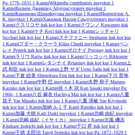
Pa: 1776–1831
1 Kampi
Wikipedia contributors
inuyekur
1
Kampi
Валиев Джамшед Абдурасулович
inuyekur
1
Kampi
Каримова Шарифхуджа
inuyekur
1 Kampi
Мирниёзов А.
К.
inuyekur
1 Kampi
Хакимов Насим Саъдуллоевич
inuyekur
1
Kampi
クスリコヤ
itak kor kur
1 Kampi
クワンノ
Kuwanno
itak
kor kur
1 Kampi
ケチ
Keci
itak kor kur
1 Kampi
シッチャリ
Sicchari
itak kor kur
1 Kampi
ステファニー
Stephanie
itak kor kur
1 Kampi
フダー・クラーラ
Klára Chudá
inuyekur
1 Kampi
ペン
レㇰ
Penrek
itak kor kur
1 Kampi
ポロナイ
Poronay
itak kor kur
1
Kampi
ラリウ
Rariw
itak kor kur
1 Kampi
リッコッペ
Rikkoppe
itak kor kur
1 Kampi
レタンナイ
Retannay
itak kor kur
1 Kampi
上
武 和臣
itak kor kur
1 Kampi
上野 サダ
Ueno Sada
itak kor kur
1
Kampi
下倉 絵美
Shimokura Emi
itak kor kur
1 Kampi
下川 苔地
inuyekur
1 Kampi
中野 巴
inuyekur
1 Kampi
丸野 和子
Maruno
Kazuko
itak kor kur
1 Kampi
佐々木 冠
Kan Sasaki
inuyekur
Pa:
1966–
1 Kampi
八谷 麻衣
Hachiya Mai
itak kor kur
1 Kampi
八重
昌子
Yae Masako
itak kor kur
1 Kampi
八重 清敏
Yae Kiyotoshi
itak kor kur
1 Kampi
加納 ルミ子
Kanō Rumiko
itak kor kur
1
Kampi
加藤 大樹
Katō Daiki
inuyekur
1 Kampi
北嶋 由紀
inuyekur
1 Kampi
北嶋 由紀（イサイカ）
inuyekur
1 Kampi
北風 磯吉
Kitakaze Isokichi
itak kor kur
1 Kampi
千口 昇
itak kor kur
1
Kampi
千徳 太郎治
Taroji Sentoku
itak kor kur
Pa: 1872–1929
1