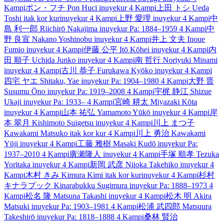
Kampi
ポン・フチ
Pon Huci
inuyekur
4 Kampi
上田 トシ
Ueda
Toshi
itak kor kur
inuyekur
4 Kampi
上野 愛理
inuyekur
4 Kampi
中
島 利一郎
Riichirō Nakajima
inuyekur
Pa: 1884–1959
4 Kampi
中
野 良宣
Nakano Yoshinobu
inuyekur
4 Kampi
井上 文夫
Inoue
Fumio
inuyekur
4 Kampi
伊藤 公平
Itō Kōhei
inuyekur
4 Kampi
内
田 順子
Uchida Junko
inuyekur
4 Kampi
南 哲行
Noriyuki Minami
inuyekur
4 Kampi
古川 恭子
Furukawa Kyōko
inuyekur
4 Kampi
四宅 ヤエ
Shitaku, Yae
inuyekur
Pa: 1904–1980
4 Kampi
大野 晋
Susumu Ōno
inuyekur
Pa: 1919–2008
4 Kampi
宇梶 静江
Shizue
Ukaji
inuyekur
Pa: 1933–
4 Kampi
宮崎 耕太
Miyazaki Kōta
inuyekur
4 Kampi
山本 祐弘
Yamamoto Yūkō
inuyekur
4 Kampi
岸
本 翠月
Kishimoto Suigetsu
inuyekur
4 Kampi
川上 まつ子
Kawakami Matsuko
itak kor kur
4 Kampi
川上 勇治
Kawakami
Yūji
inuyekur
4 Kampi
工藤 雅樹
Masaki Kudō
inuyekur
Pa:
1937–2010
4 Kampi
廣瀬隆人
inuyekur
4 Kampi
手塚 順孝
Tezuka
Yoritaka
inuyekur
4 Kampi
新岡 武彦
Niioka Takehiko
inuyekur
4
Kampi
木村 きみ
Kimura Kimi
itak kor kur
inuyekur
4 Kampi
杉村
キナラブック
Kinarabukku Sugimura
inuyekur
Pa: 1888–1973
4
Kampi
松名 隆
Matsuna Takashi
inuyekur
4 Kampi
松木 明
Akira
Matsuki
inuyekur
Pa: 1903–1981
4 Kampi
松浦 武四郎
Matsuura
Takeshirō
inuyekur
Pa: 1818–1888
4 Kampi
桑林 賢治