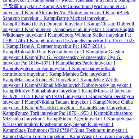
野 繁廣
inuyekur
2 Kampi
ASJP Consortium (Wichmann et al.)
inuyekur
1 Kampi
Alexander Yu. Akulov
inuyekur
1 Kampi
Baek
Sangyub
inuyekur
1 Kampi
Barrie Michael
inuyekur
1
Kampi
Chisato (Kitty) Dubreuil
inuyekur
1 Kampi
Chisato Dubreuil
inuyekur
1 Kampi
Dellert, Johannes et al.
inuyekur
1 Kampi
English
Wiktionary
inuyekur
1 Kampi
Georg Wilhelm Steller
inuyekur
Pa:
1709–1746
1 Kampi
Girolamo De Angelis
inuyekur
Pa: 1567–1623
1 Kampi
Hans A. Dettmer
inuyekur
Pa: 1927–2014
1
Kampi
Hokkaido Utari Kyokai
inuyekur
1 Kampi
Igor Garshin
inuyekur
1 Kampi
Ilya G. Voznesensky
Voznesensky, Ilya G.
inuyekur
Pa: 1816–1871
1 Kampi
James Patrie
inuyekur
1
Kampi
Kiyoteru Tsutsui
inuyekur
1 Kampi
Loanwordbank
contributors
inuyekur
1 Kampi
Mathieu Éric
inuyekur
1
Kampi
Matsuura Kohei et al
inuyekur
1 Kampi
Mike Wright
inuyekur
1 Kampi
Mikhail Mikhailovich Dobrotvorsky
inuyekur
1
Kampi
Moriyo Shimabukuro
inuyekur
1 Kampi
Murasaki
inuyekur
Pa: 978–1014
1 Kampi
NINJAL
inuyekur
1 Kampi
Nam Deokhyun
inuyekur
1 Kampi
Nikitina Tatiana
inuyekur
1 Kampi
Nobue Chiba
inuyekur
1 Kampi
Pilsudski
inuyekur
1 Kampi
Refsing
inuyekur
1
Kampi
Ryuzo Torii
inuyekur
Pa: 1870–1953
1 Kampi
Shichisaburo
Mizushina
inuyekur
1 Kampi
Simon Ager
inuyekur
1 Kampi
Stepan
P. Krasheninnikov
Krasheninnikov, Stepan P.
inuyekur
1
Kampi
Suga Toshinoru (菅俊仍縷)?
Suga Toshinoru
inuyekur
1
Kampi
Takashi Tomita
inuyekur
1 Kampi
Vasily Golovnin
inuyekur