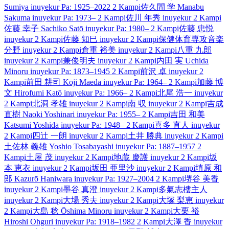
Sumiya
inuyekur
Pa: 1925–2022
2 Kampi
佐久間 学
Manabu
Sakuma
inuyekur
Pa: 1973–
2 Kampi
佐川 年秀
inuyekur
2 Kampi
佐藤 幸子
Sachiko Satō
inuyekur
Pa: 1980–
2 Kampi
佐藤 忠悦
inuyekur
2 Kampi
佐藤 知巳
inuyekur
2 Kampi
保健体育専攻音楽
分野
inuyekur
2 Kampi
倉重 裕美
inuyekur
2 Kampi
八重 九郎
inuyekur
2 Kampi
兼俊明夫
inuyekur
2 Kampi
内田 実
Uchida
Minoru
inuyekur
Pa: 1873–1945
2 Kampi
前沢 卓
inuyekur
2
Kampi
前田 耕司
Kōji Maeda
inuyekur
Pa: 1964–
2 Kampi
加藤 博
文
Hirofumi Katō
inuyekur
Pa: 1966–
2 Kampi
北尾 浩一
inuyekur
2 Kampi
北洞 孝雄
inuyekur
2 Kampi
南 収
inuyekur
2 Kampi
吉成
直樹
Naoki Yoshinari
inuyekur
Pa: 1955–
2 Kampi
吉田 和美
Katsumi Yoshida
inuyekur
Pa: 1948–
2 Kampi
喜多 直人
inuyekur
2 Kampi
四辻 一朗
inuyekur
2 Kampi
土井 勝典
inuyekur
2 Kampi
土佐林 義雄
Yoshio Tosabayashi
inuyekur
Pa: 1887–1957
2
Kampi
土屋 茂
inuyekur
2 Kampi
地蔵 慶護
inuyekur
2 Kampi
坂
本 恵衣
inuyekur
2 Kampi
坂田 亜里沙
inuyekur
2 Kampi
埴原 和
郎
Kazurō Haniwara
inuyekur
Pa: 1927–2004
2 Kampi
堺谷 美香
inuyekur
2 Kampi
墨谷 真澄
inuyekur
2 Kampi
多氣志樓主人
inuyekur
2 Kampi
大場 秀夫
inuyekur
2 Kampi
大塚 梨恵
inuyekur
2 Kampi
大島 稔
Ōshima Minoru
inuyekur
2 Kampi
大栗 裕
Hiroshi Ohguri
inuyekur
Pa: 1918–1982
2 Kampi
大澤 香
inuyekur