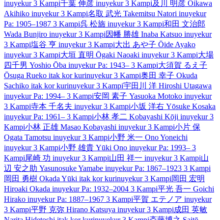
inuyekur
3 Kampi
千葉 伸彦
inuyekur
3 Kampi
及川 明彦
Oikawa
Akihiko
inuyekur
3 Kampi
名取 武光
Takemitsu Natori
inuyekur
Pa: 1905–1987
3 Kampi
呉 松旆
inuyekur
3 Kampi
和田 文治郎
Wada Bunjiro
inuyekur
3 Kampi
因幡 勝雄
Inaba Katsuo
inuyekur
3 Kampi
塩谷 亨
inuyekur
3 Kampi
大出 あや子
Ōide Ayako
inuyekur
3 Kampi
大垣 直明
Ōgaki Naoaki
inuyekur
3 Kampi
大場
四千男
Yoshio Ōba
inuyekur
Pa: 1943–
3 Kampi
大須賀 るえ子
Ōsuga Rueko
itak kor kur
inuyekur
3 Kampi
奥田 幸子
Okuda
Sachiko
itak kor kur
inuyekur
3 Kampi
宇田川 洋
Hiroshi Utagawa
inuyekur
Pa: 1994–
3 Kampi
安岡 素子
Yasuoka Motoko
inuyekur
3 Kampi
寺本 千名夫
inuyekur
3 Kampi
小坂 洋右
Yōsuke Kosaka
inuyekur
Pa: 1961–
3 Kampi
小林 孝二
Kobayashi Kōji
inuyekur
3
Kampi
小林 正雄
Masao Kobayashi
inuyekur
3 Kampi
小片 保
Ogata Tamotsu
inuyekur
3 Kampi
小野 米一
Ono Yoneichi
inuyekur
3 Kampi
小野 雄貴
Yūki Ono
inuyekur
Pa: 1993–
3
Kampi
尾崎 功
inuyekur
3 Kampi
山田 祥一
inuyekur
3 Kampi
山
辺 安之助
Yasunosuke Yamabe
inuyekur
Pa: 1867–1923
3 Kampi
岡田 勇樹
Okada Yūki
itak kor kur
inuyekur
3 Kampi
岡田 宏明
Hiroaki Okada
inuyekur
Pa: 1932–2004
3 Kampi
平光 吾一
Goichi
Hirako
inuyekur
Pa: 1887–1967
3 Kampi
平賀 エテノア
inuyekur
3 Kampi
平野 克弥
Hirano Katsuya
inuyekur
3 Kampi
成田 英敏
Narita Hidetoshi
itak kor kur
inuyekur
3 Kampi
斎藤博之
Saitō