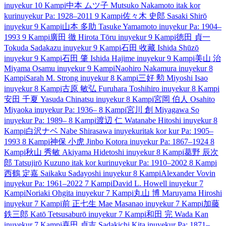
inuyekur
10 Kampi
中本 ムツ子
Mutsuko Nakamoto
itak kor
kur
inuyekur
Pa: 1928–2011
9 Kampi
佐々木 史郎
Sasaki Shirō
inuyekur
9 Kampi
山本 多助
Tasuke Yamamoto
inuyekur
Pa: 1904–
1993
9 Kampi
廣田 徹
Hirota Tōru
inuyekur
9 Kampi
徳田 貞一
Tokuda Sadakazu
inuyekur
9 Kampi
石田 收藏
Ishida Shūzō
inuyekur
9 Kampi
石田 肇
Ishida Hajime
inuyekur
9 Kampi
美山 治
Miyama Osamu
inuyekur
9 Kampi
Naohiro Nakamura
inuyekur
8
Kampi
Sarah M. Strong
inuyekur
8 Kampi
三好 勲
Miyoshi Isao
inuyekur
8 Kampi
古原 敏弘
Furuhara Toshihiro
inuyekur
8 Kampi
安田 千夏
Yasuda Chinatsu
inuyekur
8 Kampi
宮岡 伯人
Osahito
Miyaoka
inuyekur
Pa: 1936–
8 Kampi
宮川 創
Miyagawa So
inuyekur
Pa: 1989–
8 Kampi
渡辺 仁
Watanabe Hitoshi
inuyekur
8
Kampi
白沢ナベ
Nabe Shirasawa
inuyekur
itak kor kur
Pa: 1905–
1993
8 Kampi
神保 小虎
Jinbo Kotora
inuyekur
Pa: 1867–1924
8
Kampi
秋山 秀敏
Akiyama Hidetoshi
inuyekur
8 Kampi
葛野 辰次
郎
Tatsujirō Kuzuno
itak kor kur
inuyekur
Pa: 1910–2002
8 Kampi
西鶴 定嘉
Saikaku Sadayoshi
inuyekur
8 Kampi
Alexander Vovin
inuyekur
Pa: 1961–2022
7 Kampi
David L. Howell
inuyekur
7
Kampi
Noriaki Ohgita
inuyekur
7 Kampi
丸山 博
Maruyama Hiroshi
inuyekur
7 Kampi
前 正七生
Mae Masanao
inuyekur
7 Kampi
加藤
鉄三郎
Katō Tetsusaburō
inuyekur
7 Kampi
和田 完
Wada Kan
inuyekur
7 Kampi
喜田 貞吉
Sadakichi Kita
inuyekur
Pa: 1871–