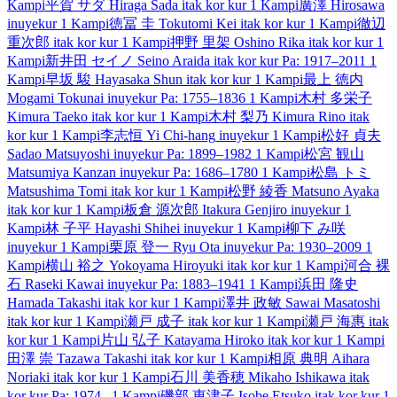
Kampi
平賀 サダ
Hiraga Sada
itak kor kur
1 Kampi
廣澤
Hirosawa
inuyekur
1 Kampi
徳冨 圭
Tokutomi Kei
itak kor kur
1 Kampi
徹辺
重次郎
itak kor kur
1 Kampi
押野 里架
Oshino Rika
itak kor kur
1
Kampi
新井田 セイノ
Seino Araida
itak kor kur
Pa: 1917–2011
1
Kampi
早坂 駿
Hayasaka Shun
itak kor kur
1 Kampi
最上 徳内
Mogami Tokunai
inuyekur
Pa: 1755–1836
1 Kampi
木村 多栄子
Kimura Taeko
itak kor kur
1 Kampi
木村 梨乃
Kimura Rino
itak
kor kur
1 Kampi
李志恒
Yi Chi-hang
inuyekur
1 Kampi
松好 貞夫
Sadao Matsuyoshi
inuyekur
Pa: 1899–1982
1 Kampi
松宮 観山
Matsumiya Kanzan
inuyekur
Pa: 1686–1780
1 Kampi
松島 トミ
Matsushima Tomi
itak kor kur
1 Kampi
松野 綾香
Matsuno Ayaka
itak kor kur
1 Kampi
板倉 源次郎
Itakura Genjiro
inuyekur
1
Kampi
林 子平
Hayashi Shihei
inuyekur
1 Kampi
柳下 み咲
inuyekur
1 Kampi
栗原 登一
Ryu Ota
inuyekur
Pa: 1930–2009
1
Kampi
横山 裕之
Yokoyama Hiroyuki
itak kor kur
1 Kampi
河合 裸
石
Raseki Kawai
inuyekur
Pa: 1883–1941
1 Kampi
浜田 隆史
Hamada Takashi
itak kor kur
1 Kampi
澤井 政敏
Sawai Masatoshi
itak kor kur
1 Kampi
瀬戸 成子
itak kor kur
1 Kampi
瀬戸 海惠
itak
kor kur
1 Kampi
片山 弘子
Katayama Hiroko
itak kor kur
1 Kampi
田澤 崇
Tazawa Takashi
itak kor kur
1 Kampi
相原 典明
Aihara
Noriaki
itak kor kur
1 Kampi
石川 美香穂
Mikaho Ishikawa
itak
kor kur
Pa: 1974–
1 Kampi
磯部 恵津子
Isobe Etsuko
itak kor kur
1