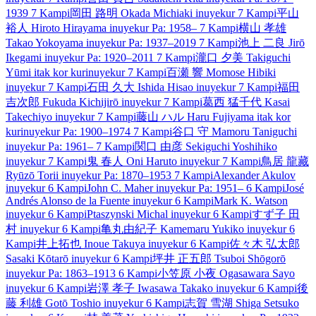
1939
7 Kampi
岡田 路明
Okada Michiaki
inuyekur
7 Kampi
平山
裕人
Hiroto Hirayama
inuyekur
Pa: 1958–
7 Kampi
横山 孝雄
Takao Yokoyama
inuyekur
Pa: 1937–2019
7 Kampi
池上 二良
Jirō
Ikegami
inuyekur
Pa: 1920–2011
7 Kampi
瀧口 夕美
Takiguchi
Yūmi
itak kor kur
inuyekur
7 Kampi
百瀬 響
Momose Hibiki
inuyekur
7 Kampi
石田 久大
Ishida Hisao
inuyekur
7 Kampi
福田
吉次郎
Fukuda Kichijirō
inuyekur
7 Kampi
葛西 猛千代
Kasai
Takechiyo
inuyekur
7 Kampi
藤山 ハル
Haru Fujiyama
itak kor
kur
inuyekur
Pa: 1900–1974
7 Kampi
谷口 守
Mamoru Taniguchi
inuyekur
Pa: 1961–
7 Kampi
関口 由彦
Sekiguchi Yoshihiko
inuyekur
7 Kampi
鬼 春人
Oni Haruto
inuyekur
7 Kampi
鳥居 龍藏
Ryūzō Torii
inuyekur
Pa: 1870–1953
7 Kampi
Alexander Akulov
inuyekur
6 Kampi
John C. Maher
inuyekur
Pa: 1951–
6 Kampi
José
Andrés Alonso de la Fuente
inuyekur
6 Kampi
Mark K. Watson
inuyekur
6 Kampi
Ptaszynski Michal
inuyekur
6 Kampi
すず子 田
村
inuyekur
6 Kampi
亀丸由紀子
Kamemaru Yukiko
inuyekur
6
Kampi
井上拓也
Inoue Takuya
inuyekur
6 Kampi
佐々木 弘太郎
Sasaki Kōtarō
inuyekur
6 Kampi
坪井 正五郎
Tsuboi Shōgorō
inuyekur
Pa: 1863–1913
6 Kampi
小笠原 小夜
Ogasawara Sayo
inuyekur
6 Kampi
岩澤 孝子
Iwasawa Takako
inuyekur
6 Kampi
後
藤 利雄
Gotō Toshio
inuyekur
6 Kampi
志賀 雪湖
Shiga Setsuko