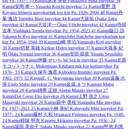
kur
Pa: 1937–
55 Kampi
深澤 美香
Fukazawa Mika
inuyekur
54
Kampi
安岡 孝一
Yasuoka Koichi
inuyekur
51 Kampi
萱野 茂
Kayano Shigeru
inuyekur
itak kor kur
Pa: 1926–2006
48 Kampi
丹
菊 逸治
Tangiku Itsuji
inuyekur
44 Kampi
大坂拓
Osaka Taku
inuyekur
43 Kampi
大谷洋一
Ōtani Yōichi
inuyekur
42 Kampi
寺田
吉孝
Yoshitaka Terada
inuyekur
Pa: 1954–2023
41 Kampi
阪口 諒
Sakaguchi Ryo
inuyekur
41 Kampi
John Batchelor
inuyekur
itak kor
kur
Pa: 1854–1944
39 Kampi
山崎 幸治
Yamasaki Koji
inuyekur
39 Kampi
切替 英雄
Kirikae Hideo
inuyekur
37 Kampi
大喜多 紀
明
Ōkita Noriaki
inuyekur
36 Kampi
安田 節彦
Yasuda Setsuhiko
inuyekur
36 Kampi
伊藤 せいち
Itō Seichi
inuyekur
35 Kampi
北原
モコットゥナㇱ
Mokottunas Kitahara
itak kor kur
inuyekur
Pa:
1976–
33 Kampi
久保寺 逸彦
Kubodera Itsuhiko
inuyekur
Pa:
1902–1971
32 Kampi
Е. С. Чекункова
inuyekur
30 Kampi
遠藤 志
保
Endo Shiho
inuyekur
29 Kampi
金成 まつ
Kannari Matsu
inuyekur
29 Kampi
姉帯 正樹
Anetai Masaki
inuyekur
27
Kampi
Dal Corso Elia
inuyekur
26 Kampi
上野 昌之
Ueno
Masayuki
inuyekur
26 Kampi
萩中 美枝
Haginaka Mie
inuyekur
Pa: 1927–2021
25 Kampi
小林 美紀
Kobayashi Miki
inuyekur
Pa:
1977–
24 Kampi
藤村 久和
Hisakazu Fujimura
inuyekur
Pa: 1940–
24 Kampi
鏡味 明克
Kagami Akikatsu
inuyekur
Pa: 1936–
24
Kampi
坂田 美奈子
Sakata Minako
inuyekur
22 Kampi
甲地 利恵