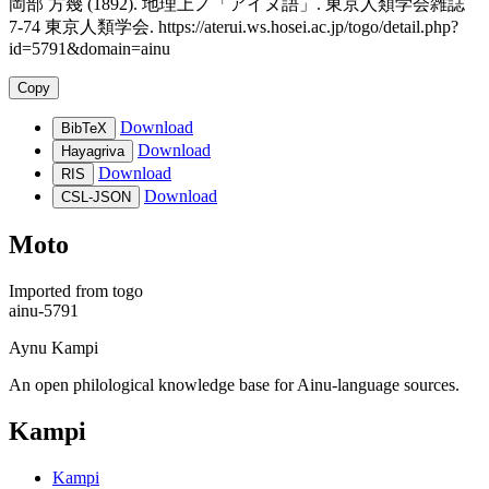
岡部 方幾 (1892). 地理上ノ「アイヌ語」. 東京人類学会雑誌
7-74 東京人類学会. https://aterui.ws.hosei.ac.jp/togo/detail.php?
id=5791&domain=ainu
Copy
Download
BibTeX
Download
Hayagriva
Download
RIS
Download
CSL-JSON
Moto
Imported from
togo
ainu-5791
Aynu Kampi
An open philological knowledge base for Ainu-language sources.
Kampi
Kampi