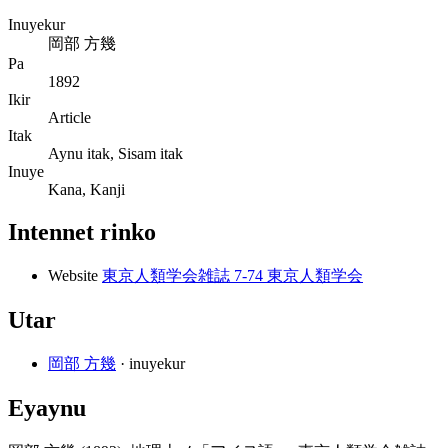
Inuyekur
岡部 方幾
Pa
1892
Ikir
Article
Itak
Aynu itak, Sisam itak
Inuye
Kana, Kanji
Intennet rinko
Website
東京人類学会雑誌 7-74 東京人類学会
Utar
岡部 方幾
· inuyekur
Eyaynu