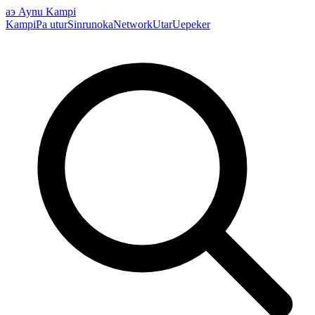
аэ
Aynu Kampi
Kampi
Pa utur
Sinrunoka
Network
Utar
Uepeker