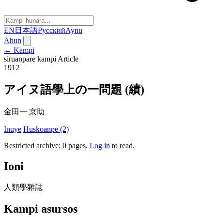
EN
日本語
Русский
Aynu
Ahun
← Kampi
siruanpare kampi
Article
1912
アイヌ語學上の一問題 (績)
金田一 京助
Inuye
Huskoanpe (2)
Restricted archive: 0 pages
.
Log in
to read.
Ioni
人類學雜誌
Kampi asursos