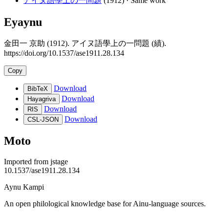
アイヌ語學上の一問題
(1912)
· Same work
Eyaynu
金田一 京助 (1912). アイヌ語學上の一問題 (績).
https://doi.org/10.1537/ase1911.28.134
Copy
Download
BibTeX
Download
Hayagriva
Download
RIS
Download
CSL-JSON
Moto
Imported from
jstage
10.1537/ase1911.28.134
Aynu Kampi
An open philological knowledge base for Ainu-language sources.