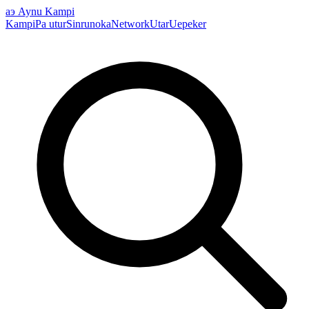
аэ
Aynu Kampi
Kampi
Pa utur
Sinrunoka
Network
Utar
Uepeker