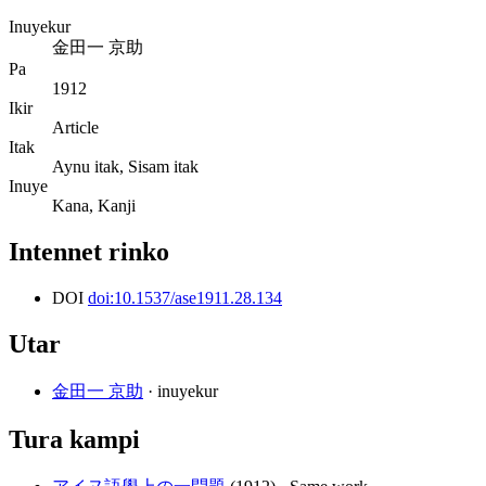
Inuyekur
金田一 京助
Pa
1912
Ikir
Article
Itak
Aynu itak, Sisam itak
Inuye
Kana, Kanji
Intennet rinko
DOI
doi:10.1537/ase1911.28.134
Utar
金田一 京助
· inuyekur
Tura kampi