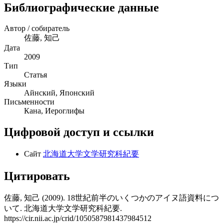
Библиографические данные
Автор / собиратель
佐藤, 知己
Дата
2009
Тип
Статья
Языки
Айнский, Японский
Письменности
Кана, Иероглифы
Цифровой доступ и ссылки
Сайт
北海道大学文学研究科紀要
Цитировать
佐藤, 知己 (2009). 18世紀前半のいくつかのアイヌ語資料につ
いて. 北海道大学文学研究科紀要.
https://cir.nii.ac.jp/crid/1050587981437984512