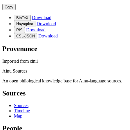
Copy
Download
BibTeX
Download
Hayagriva
Download
RIS
Download
CSL-JSON
Provenance
Imported from
cinii
Ainu Sources
An open philological knowledge base for Ainu-language sources.
Sources
Sources
Timeline
Map
People