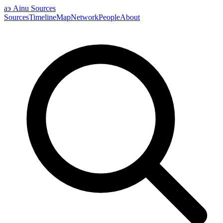
аэ
Ainu Sources
Sources
Timeline
Map
Network
People
About