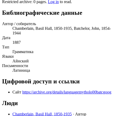
Restricted archive: 0 pages
.
Log in
to read.
Библиографические данные
Автор / собиратель
Chamberlain, Basil Hall, 1850-1935, Batchelor, John, 1854-
1944
Дата
1887
Тип
Грамматика
Языки
Айнский
Письменности
Латиница
Цифровой доступ и ссылки
Сайт
https://archive.org/details/languagemytholo00batcgoog
Люди
Chamberlain, Basil Hall, 1850-1935
· Автор