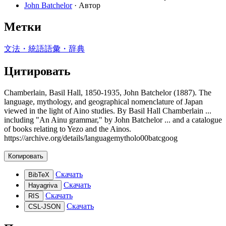
John Batchelor
· Автор
Метки
文法・統語
語彙・辞典
Цитировать
Chamberlain, Basil Hall, 1850-1935, John Batchelor (1887). The
language, mythology, and geographical nomenclature of Japan
viewed in the light of Aino studies. By Basil Hall Chamberlain ...
including "An Ainu grammar," by John Batchelor ... and a catalogue
of books relating to Yezo and the Ainos.
https://archive.org/details/languagemytholo00batcgoog
Копировать
Скачать
BibTeX
Скачать
Hayagriva
Скачать
RIS
Скачать
CSL-JSON