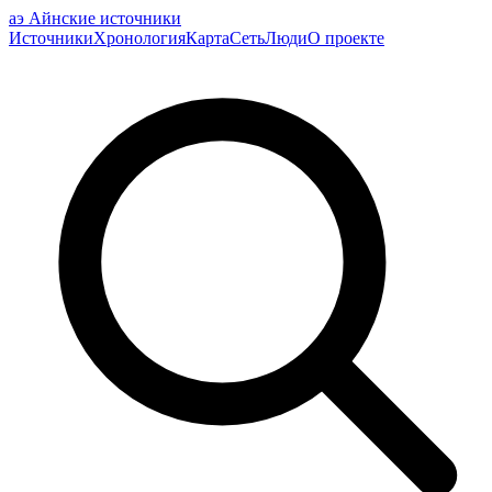
аэ
Айнские источники
Источники
Хронология
Карта
Сеть
Люди
О проекте