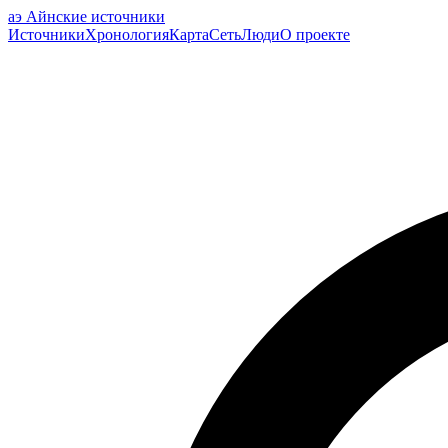
аэ
Айнские источники
Источники
Хронология
Карта
Сеть
Люди
О проекте