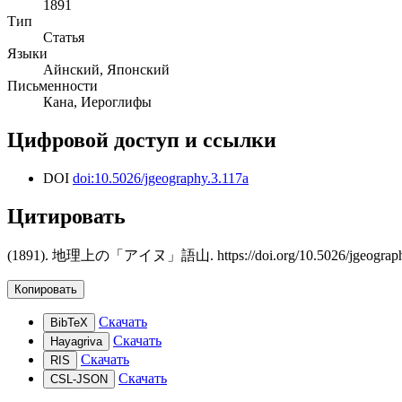
1891
Тип
Статья
Языки
Айнский, Японский
Письменности
Кана, Иероглифы
Цифровой доступ и ссылки
DOI
doi:10.5026/jgeography.3.117a
Цитировать
(1891). 地理上の「アイヌ」語山. https://doi.org/10.5026/jgeograph
Копировать
Скачать
BibTeX
Скачать
Hayagriva
Скачать
RIS
Скачать
CSL-JSON