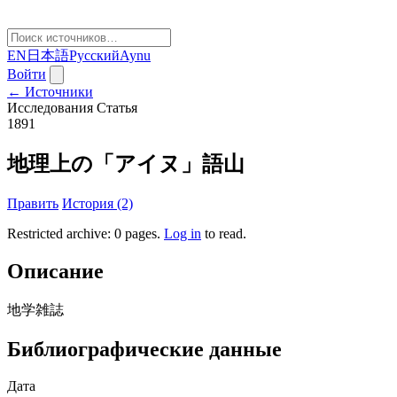
EN
日本語
Русский
Aynu
Войти
← Источники
Исследования
Статья
1891
地理上の「アイヌ」語山
Править
История (2)
Restricted archive: 0 pages
.
Log in
to read.
Описание
地学雑誌
Библиографические данные
Дата