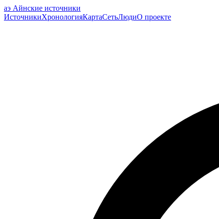
аэ
Айнские источники
Источники
Хронология
Карта
Сеть
Люди
О проекте