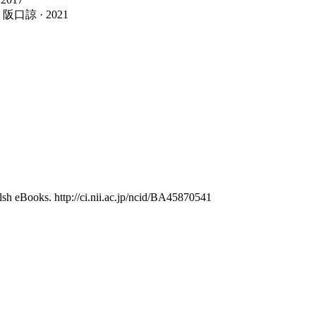
阪口諒 · 2021
sh eBooks. http://ci.nii.ac.jp/ncid/BA45870541