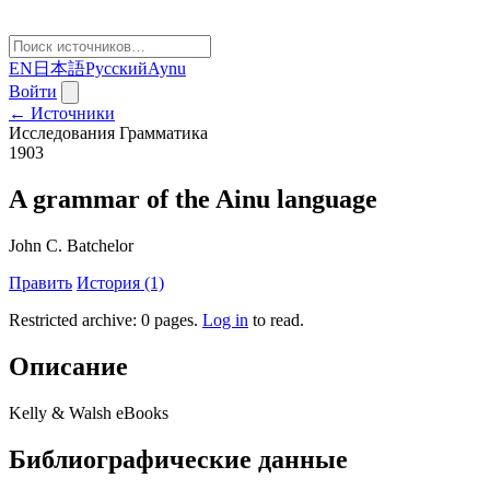
EN
日本語
Русский
Aynu
Войти
← Источники
Исследования
Грамматика
1903
A grammar of the Ainu language
John C. Batchelor
Править
История (1)
Restricted archive: 0 pages
.
Log in
to read.
Описание
Kelly & Walsh eBooks
Библиографические данные