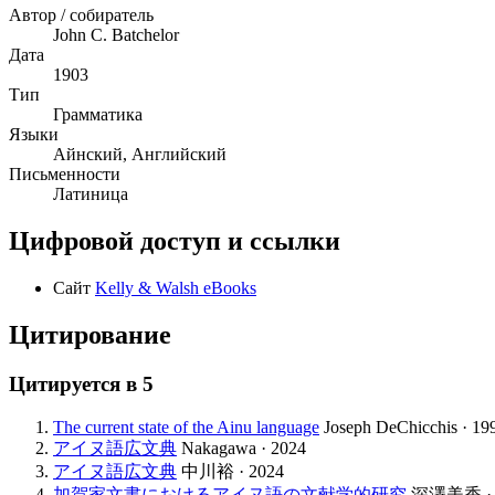
Автор / собиратель
John C. Batchelor
Дата
1903
Тип
Грамматика
Языки
Айнский, Английский
Письменности
Латиница
Цифровой доступ и ссылки
Сайт
Kelly & Walsh eBooks
Цитирование
Цитируется в
5
The current state of the Ainu language
Joseph DeChicchis · 19
アイヌ語広文典
Nakagawa · 2024
アイヌ語広文典
中川裕 · 2024
加賀家文書におけるアイヌ語の文献学的研究
深澤美香 · 