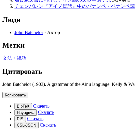
チェンバレン『アイノ民話』中のパナンペ・ペナンペ譚
Люди
John Batchelor
· Автор
Метки
文法・統語
Цитировать
John Batchelor (1903). A grammar of the Ainu language. Kelly & Wal
Копировать
Скачать
BibTeX
Скачать
Hayagriva
Скачать
RIS
Скачать
CSL-JSON