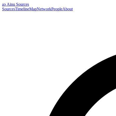
аэ
Ainu Sources
Sources
Timeline
Map
Network
People
About