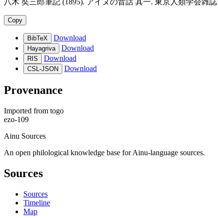
八木 奘三郎筆記 (1895). アイヌの昔話 其一. 東京人類学会雑誌 10-110 東京人類
Copy
Download
BibTeX
Download
Hayagriva
Download
RIS
Download
CSL-JSON
Provenance
Imported from
togo
ezo-109
Ainu Sources
An open philological knowledge base for Ainu-language sources.
Sources
Sources
Timeline
Map