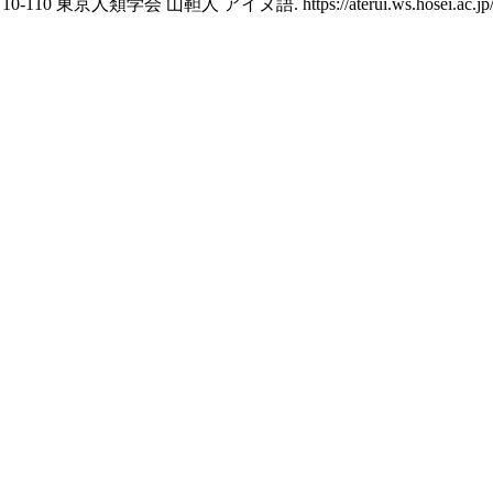
学会 山靼人 アイヌ語. https://aterui.ws.hosei.ac.jp/togo/d