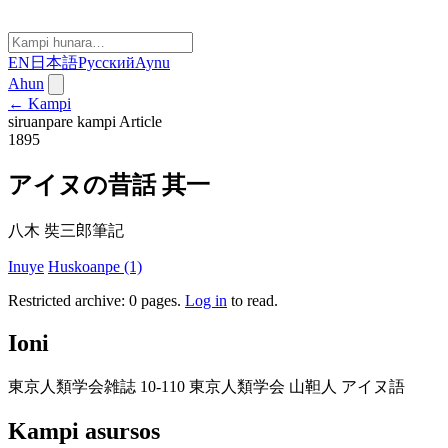
EN
日本語
Русский
Aynu
Ahun
← Kampi
siruanpare kampi
Article
1895
アイヌの昔話 其一
八木 奘三郎筆記
Inuye
Huskoanpe (1)
Restricted archive: 0 pages
.
Log in
to read.
Ioni
東京人類学会雑誌 10-110 東京人類学会 山靼人 アイヌ語
Kampi asursos