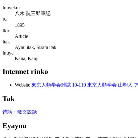
Inuyekur
八木 奘三郎筆記
Pa
1895
Ikir
Article
Itak
Aynu itak, Sisam itak
Inuye
Kana, Kanji
Intennet rinko
Website
東京人類学会雑誌 10-110 東京人類学会 山靼人 
Tak
昔話・散文説話
Eyaynu