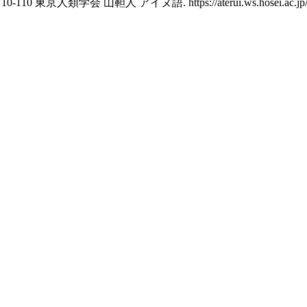
学会 山靼人 アイヌ語. https://aterui.ws.hosei.ac.jp/togo/d