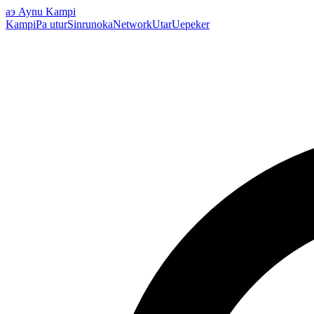
аэ
Aynu Kampi
Kampi
Pa utur
Sinrunoka
Network
Utar
Uepeker