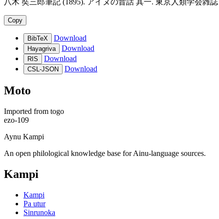
八木 奘三郎筆記 (1895). アイヌの昔話 其一. 東京人類学会雑誌 10-110 東京人類
Copy
Download
BibTeX
Download
Hayagriva
Download
RIS
Download
CSL-JSON
Moto
Imported from
togo
ezo-109
Aynu Kampi
An open philological knowledge base for Ainu-language sources.
Kampi
Kampi
Pa utur
Sinrunoka