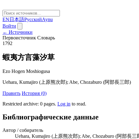
EN
日本語
Русский
Aynu
Войти
← Источники
Первоисточник
Словарь
1792
蝦夷方言藻汐草
Ezo Hogen Moshiogusa
Uehara, Kumajiro (上原熊次郎); Abe, Chozaburo (阿部長三郎)
Править
История (0)
Restricted archive: 0 pages
.
Log in
to read.
Библиографические данные
Автор / собиратель
Uehara, Kumajiro (上原熊次郎); Abe, Chozaburo (阿部長三