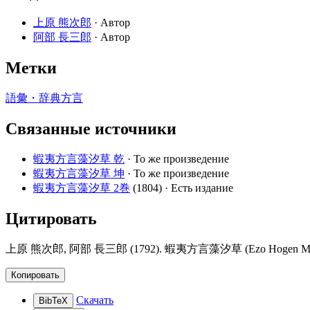
上原 熊次郎
· Автор
阿部 長三郎
· Автор
Метки
語彙・辞典
方言
Связанные источники
蝦夷方言藻汐草 乾
· То же произведение
蝦夷方言藻汐草 坤
· То же произведение
蝦夷方言藻汐草 2巻
(1804)
· Есть издание
Цитировать
上原 熊次郎, 阿部 長三郎 (1792). 蝦夷方言藻汐草 (Ezo Hogen Moshiogusa).
Копировать
Скачать
BibTeX