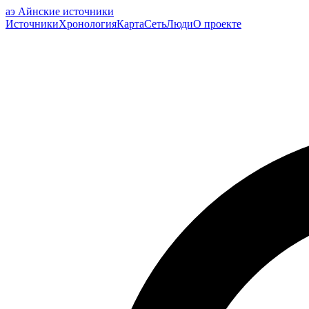
аэ
Айнские источники
Источники
Хронология
Карта
Сеть
Люди
О проекте